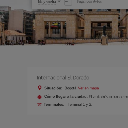
Seleccione
Pagar con Avios
Ida y vuelta
una
opción
Internacional El Dorado
Situación:
Bogotá
Ver en mapa
El autobús urbano con
Cómo llegar a la ciudad:
Terminales:
Terminal 1 y 2.