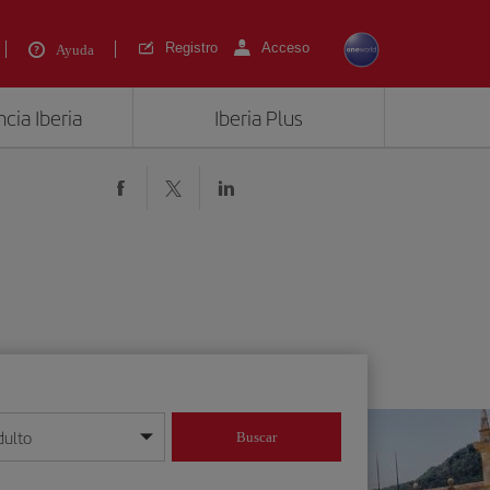
Registro
Acceso
Ayuda
cia Iberia
Iberia Plus
dulto
Buscar
o día/mes/año