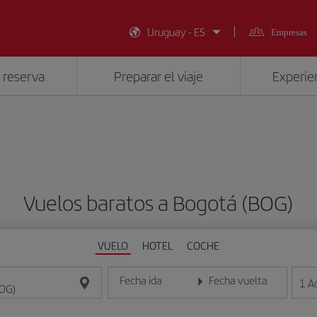
Uruguay - ES
Empresas
 reserva
Preparar el viaje
Experien
Vuelos baratos a Bogotá (BOG)
VUELO
HOTEL
COCHE
Fecha ida
Fecha vuelta
1
A
Introduce la fecha en formato día/mes/año
Introduce la fecha en format