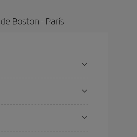
de Boston - París
 con antelación y puedes ser flexible con las
ratos
. Dinos desde dónde vuelas, a dónde
ra días cercanos
, tanto de ida como de vuelta,
gunos
horarios
puede que te hagan ahorrar aún
eral las Navidades, la Semana Santa y los