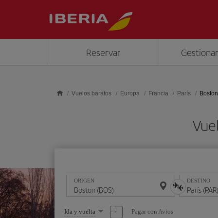
Saltar al contenido principal
Reservar
Gestionar
Vuelos baratos
Europa
Francia
París
Boston 
Vuel
ORIGEN
DESTINO
Seleccione
Pagar con Avios
Ida y vuelta