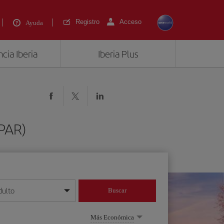
Registro
Acceso
Ayuda
cia Iberia
Iberia Plus
(PAR)
dulto
Buscar
o día/mes/año
Más Económica