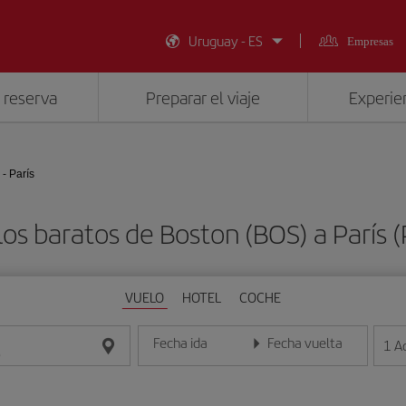
Uruguay - ES
Empresas
 reserva
Preparar el viaje
Experien
- París
os baratos de Boston (BOS) a París 
VUELO
HOTEL
COCHE
Fecha ida
Fecha vuelta
1
A
Introduce la fecha en formato día/mes/año
Introduce la fecha en format