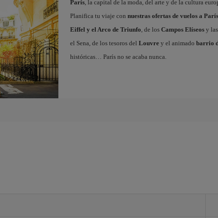
París
, la capital de la moda, del arte y de la cultura eu
Planifica tu viaje con
nuestras ofertas de vuelos a Parí
Eiffel y el Arco de Triunfo
, de los
Campos Elíseos
y las
el Sena, de los tesoros del
Louvre
y el animado
barrio 
históricas… París no se acaba nunca.