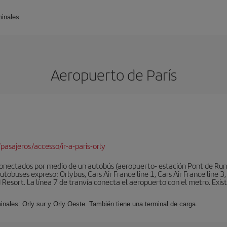
minales.
Aeropuerto de París
pasajeros/accesso/ir-a-paris-orly
conectados por medio de un autobús (aeropuerto- estación Pont de Rung
obuses expreso: Orlybus, Cars Air France line 1, Cars Air France line 3,
 Resort. La línea 7 de tranvía conecta el aeropuerto con el metro. Exis
minales: Orly sur y Orly Oeste. También tiene una terminal de carga.