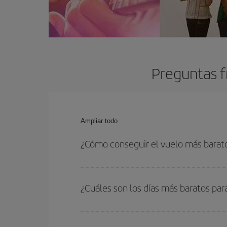
Preguntas f
Ampliar todo
¿Cómo conseguir el vuelo más barato
Podrás ahorrar en tu billete de avión y conseguir
vuelta. Además, si no tienes decidido un destino c
¿Cuáles son los días más baratos para
Para saber qué días te saldrá más económico vol