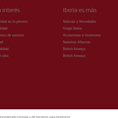
 interés
Iberia es más
idad es lo primero
Noticias y Novedades
lidad
Grupo Iberia
iso de servicio
Accionistas e Inversores
ad
Nuestras Alianzas
ilidad
British Airways
 sitio
British Airways
rsonalizada (propias y de terceros) para mostrarte