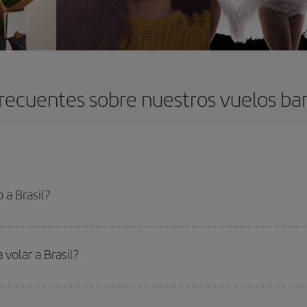
recuentes sobre nuestros vuelos bara
 a Brasil?
 el vuelo más barato si evitas temporadas altas, compras con antelación y pued
oncreto para tu viaje, mira nuestras ofertas y déjate inspirar: seguro que en
 volar a Brasil?
ar, solo tienes que empezar una consulta en nuestro
buscador de vuelos ba