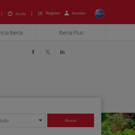
Registro
Acceso
Ayuda
cia Iberia
Iberia Plus
dulto
Buscar
o día/mes/año