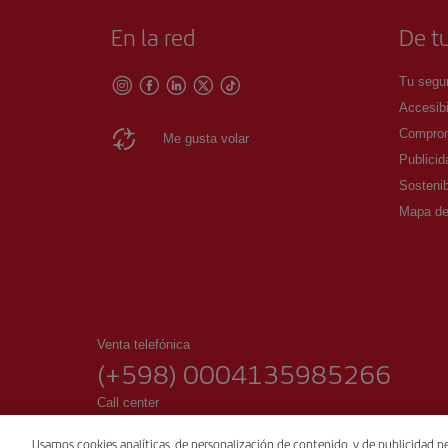
En la red
De tu
Tu segur
Accesibi
Comprom
Me gusta volar
Publicid
Sostenib
Mapa del
Venta telefónica
(+598) 0004135985266
Call center
Horario De 09 a 18:00hrs Lunes a Viernes.
Usamos cookies analíticas, de personalización de contenido, y de publicidad pe