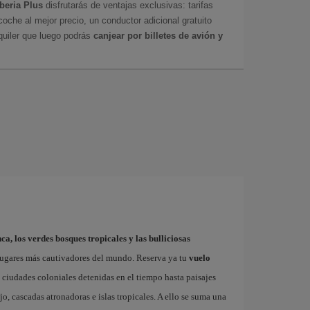
Iberia Plus
disfrutarás de ventajas exclusivas: tarifas
coche al mejor precio, un conductor adicional gratuito
uiler que luego podrás
canjear por billetes de avión y
ca, los verdes bosques tropicales y las bulliciosas
lugares más cautivadores del mundo. Reserva ya tu
vuelo
 ciudades coloniales detenidas en el tiempo hasta paisajes
o, cascadas atronadoras e islas tropicales. A ello se suma una