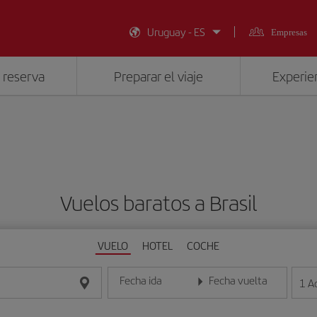
Uruguay - ES
Empresas
 reserva
Preparar el viaje
Experien
Vuelos baratos a Brasil
VUELO
HOTEL
COCHE
Fecha ida
Fecha vuelta
1
A
Introduce la fecha en formato día/mes/año
Introduce la fecha en format