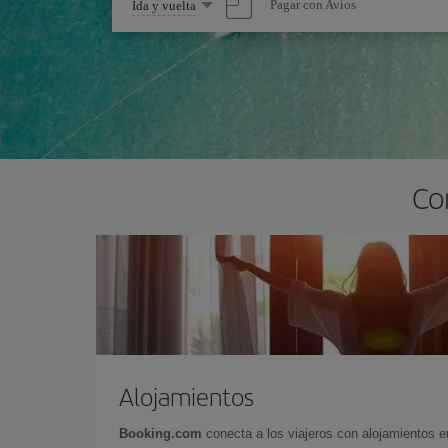
Seleccione
Pagar con Avios
Ida y vuelta
una
opción
Co
Alojamientos
Booking.com
conecta a los viajeros con alojamientos 