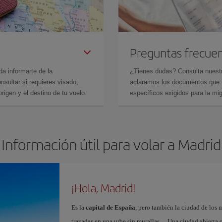
Preguntas frecue
da informarte de la
¿Tienes dudas? Consulta nues
sultar si requieres visado,
aclaramos los documentos que ne
rigen y el destino de tu vuelo.
específicos exigidos para la mi
Información útil para volar a Madrid
¡Hola, Madrid!
Es la
capital de España
, pero también la ciudad de los 
trazadas en una urbe sin murallas… Una ciudad abierta 