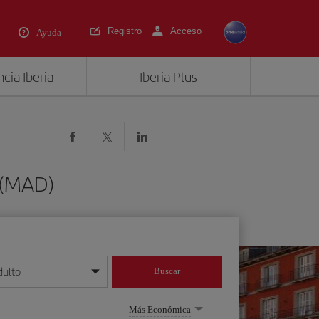
Registro
Acceso
Ayuda
cia Iberia
Iberia Plus
 (MAD)
dulto
Buscar
o día/mes/año
Más Económica