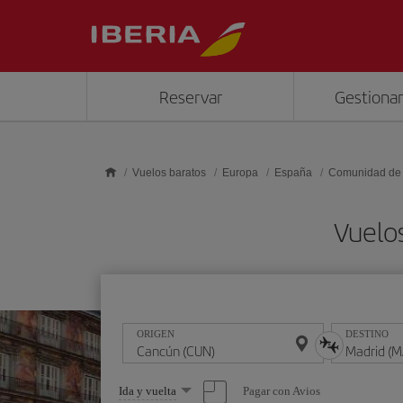
Saltar al contenido principal
Reservar
Gestionar
Vuelos baratos
Europa
España
Comunidad de
Vuelo
ORIGEN
DESTINO
Seleccione
Pagar con Avios
Ida y vuelta