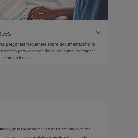
ntes
tras
preguntas frecuentes sobre documentación
: te
cesitas para volar con Iberia, así como los trámites
gración y aduanas.
museos, de los palacios reales y de las amplias avenidas
que recibe con generosidad a gente de todo el mundo.