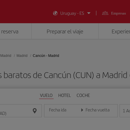
Uruguay - ES
Empresas
 reserva
Preparar el viaje
Experien
 Madrid
Madrid
Cancún - Madrid
s baratos de Cancún (CUN) a Madrid
VUELO
HOTEL
COCHE
Fecha ida
Fecha vuelta
1
A
Introduce la fecha en formato día/mes/año
Introduce la fecha en format