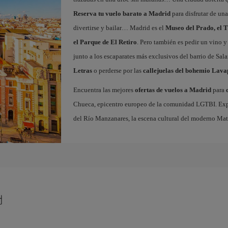
Reserva tu vuelo barato a Madrid
para disfrutar de un
divertirse y bailar… Madrid es el
Museo del Prado, el T
el Parque de El Retiro
. Pero también es pedir un vino y
junto a los escaparates más exclusivos del barrio de Sal
Letras
o perderse por las
callejuelas del bohemio Lava
Encuentra las mejores
ofertas de vuelos a Madrid
para
Chueca, epicentro europeo de la comunidad LGTBI. Explora
del Río Manzanares, la escena cultural del moderno Ma
d