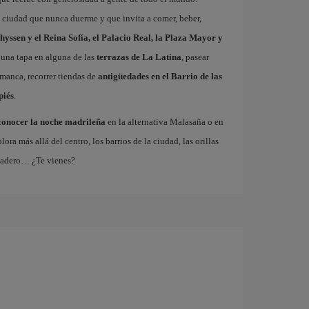
a ciudad que nunca duerme y que invita a comer, beber,
hyssen y el Reina Sofía, el Palacio Real, la Plaza Mayor y
 una tapa en alguna de las
terrazas de La Latina
, pasear
amanca, recorrer tiendas de
antigüedades en el Barrio de las
piés
.
conocer la noche madrileña
en la alternativa Malasaña o en
 más allá del centro, los barrios de la ciudad, las orillas
tadero… ¿Te vienes?