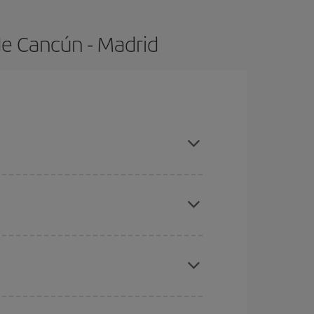
de Cancún - Madrid
as con antelación y puedes ser flexible con las
ratos
. Dinos desde dónde vuelas, a dónde
ra días cercanos
, tanto de ida como de vuelta,
gunos
horarios
puede que te hagan ahorrar aún
eral las Navidades, la Semana Santa y los