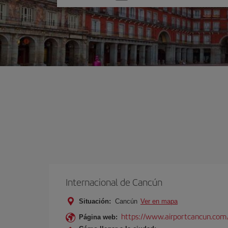
una
opción
Internacional de Cancún
Situación:
Cancún
Ver en mapa
https://www.airportcancun.com
Página web: