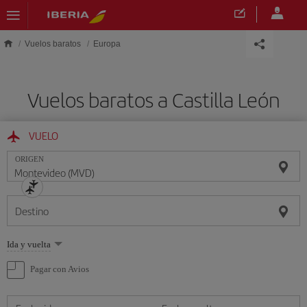
Saltar al contenido principal
Vuelos baratos
Europa
Vuelos baratos a Castilla León
VUELO
ORIGEN
Destino
Seleccione
Ida y vuelta
una
opción
Pagar con Avios