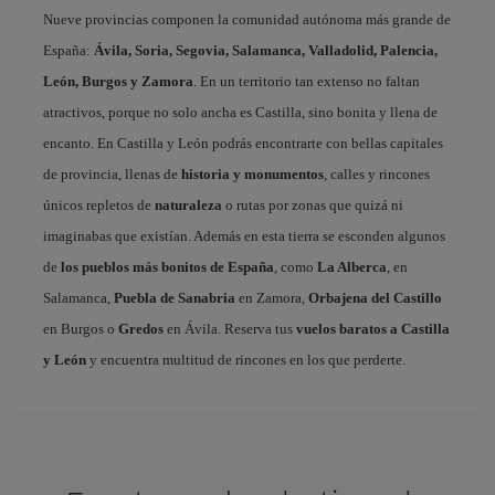
Nueve provincias componen la comunidad autónoma más grande de
España:
Ávila, Soria, Segovia, Salamanca, Valladolid, Palencia,
León, Burgos y Zamora
. En un territorio tan extenso no faltan
atractivos, porque no solo ancha es Castilla, sino bonita y llena de
encanto. En Castilla y León podrás encontrarte con bellas capitales
de provincia, llenas de
historia y monumentos
, calles y rincones
únicos repletos de
naturaleza
o rutas por zonas que quizá ni
imaginabas que existían. Además en esta tierra se esconden algunos
de
los pueblos más bonitos de España
, como
La Alberca
, en
Salamanca,
Puebla de Sanabria
en Zamora,
Orbajena del Castillo
en Burgos o
Gredos
en Ávila. Reserva tus
vuelos baratos a Castilla
y León
y encuentra multitud de rincones en los que perderte.