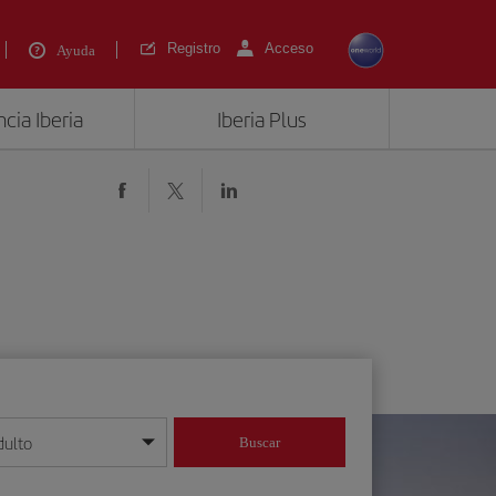
Registro
Acceso
Ayuda
cia Iberia
Iberia Plus
dulto
Buscar
o día/mes/año