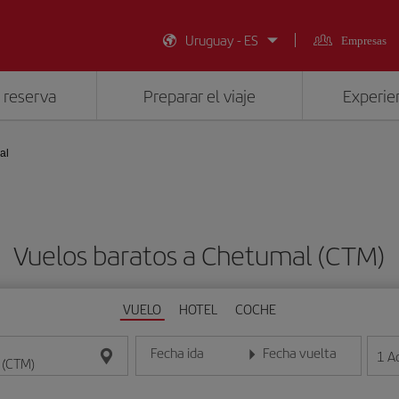
Uruguay - ES
Empresas
 reserva
Preparar el viaje
Experien
al
Vuelos baratos a Chetumal (CTM)
VUELO
HOTEL
COCHE
Fecha ida
Fecha vuelta
1
A
Introduce la fecha en formato día/mes/año
Introduce la fecha en format