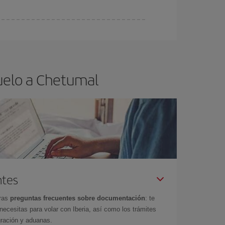
ra el vuelo más barato.
uelo a Chetumal
ntes
tras
preguntas frecuentes sobre documentación
: te
cesitas para volar con Iberia, así como los trámites
gración y aduanas.