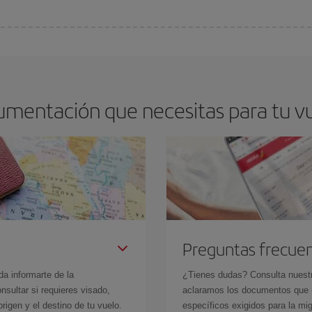
arte el mejor precio según tus necesidades de viaje. La tarifa básica, te asegu
cumentación que necesitas para tu v
Preguntas frecue
da informarte de la
¿Tienes dudas? Consulta nues
sultar si requieres visado,
aclaramos los documentos que ne
rigen y el destino de tu vuelo.
específicos exigidos para la mi