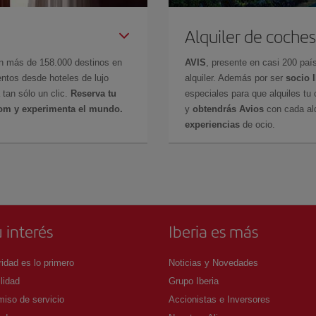
Alquiler de coches
en más de 158.000 destinos en
AVIS
, presente en casi 200 pa
ntos desde hoteles de lujo
alquiler. Además por ser
socio 
 tan sólo un clic.
Reserva tu
especiales para que alquiles tu 
com y experimenta el mundo.
y
obtendrás Avios
con cada alq
experiencias
de ocio.
 interés
Iberia es más
idad es lo primero
Noticias y Novedades
lidad
Grupo Iberia
iso de servicio
Accionistas e Inversores