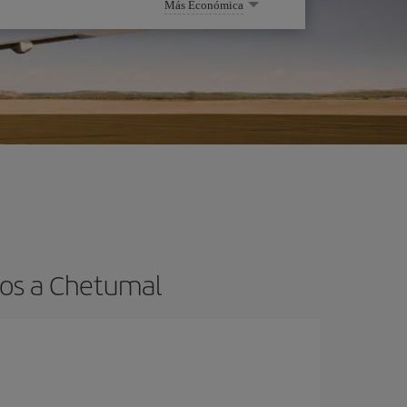
Más Económica
tos a Chetumal