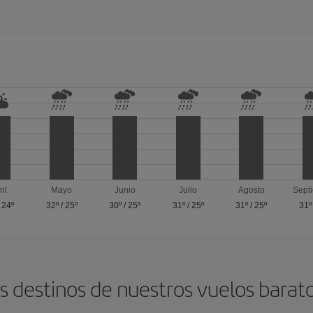
ril
Mayo
Junio
Julio
Agosto
Sept
/
24º
32º
/
25º
30º
/
25º
31º
/
25º
31º
/
25º
31º
s destinos de nuestros vuelos bara