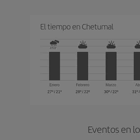
El tiempo en Chetumal
Enero
Febrero
Marzo
Ab
27º
/
21º
28º
/
22º
30º
/
22º
31º
Eventos en lo