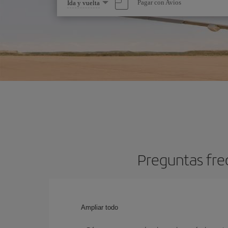
Seleccione
Pagar con Avios
Ida y vuelta
una
opción
Preguntas fre
Ampliar todo