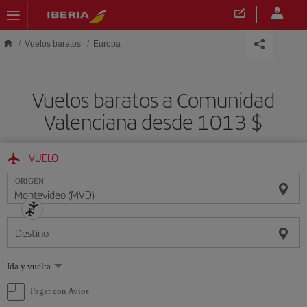
Saltar al contenido principal
Vuelos baratos
Europa
Vuelos baratos a Comunidad
Valenciana desde 1013 $
VUELO
ORIGEN
Destino
Seleccione
Ida y vuelta
una
opción
Pagar con Avios