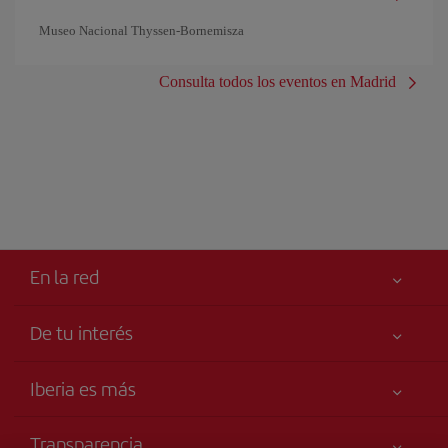
Museo Nacional Thyssen-Bornemisza
Consulta todos los eventos en Madrid
En la red
De tu interés
Me gusta volar
Tu seguridad es lo primero
Iberia es más
Accesibilidad
Noticias y Novedades
Compromiso de servicio
Transparencia