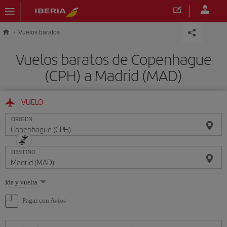
Saltar al contenido principal
Vuelos baratos
Vuelos baratos de Copenhague
(CPH) a Madrid (MAD)
VUELO
ORIGEN
DESTINO
Seleccione
Ida y vuelta
una
opción
Pagar con Avios