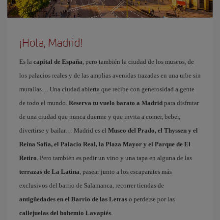
¡Hola, Madrid!
Es la
capital de España
, pero también la ciudad de los museos, de
los palacios reales y de las amplias avenidas trazadas en una urbe sin
murallas… Una ciudad abierta que recibe con generosidad a gente
de todo el mundo.
Reserva tu vuelo barato a Madrid
para disfrutar
de una ciudad que nunca duerme y que invita a comer, beber,
divertirse y bailar… Madrid es el
Museo del Prado, el Thyssen y el
Reina Sofía, el Palacio Real, la Plaza Mayor y el Parque de El
Retiro
. Pero también es pedir un vino y una tapa en alguna de las
terrazas de La Latina
, pasear junto a los escaparates más
exclusivos del barrio de Salamanca, recorrer tiendas de
antigüedades en el Barrio de las Letras
o perderse por las
callejuelas del bohemio Lavapiés
.