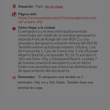
Situación:
París
Ver en mapa
Página web:
https://www.parisaeroport.fr/es/pasajeros/access
o/ir-a-paris-orly
Cómo llegar a la ciudad:
El aeropuerto y el área metropolitana están
conectados por medio de un autobús (aeropuerto-
estación Pont de Rungis del tren RER C) y una
lanzadera (aeropuerto-estación Antony del RER B).
También existen autobuses expreso: Orlybus, Cars
Air France line 1, Cars Air France line 3, Val d'Europe
Airports Shuttle y la lanzader 91.10. El autobús nº
183 une Paris- Orly y Disneyland Resort. La línea 7
de tranvía conecta el aeropuerto con el metro.
Existe una lanzadera que enlaza las distintas áreas
de aparcamiento del aeropuerto.
Terminales:
El aeropuerto está dividido en 2
terminales: Orly sur y Orly Oeste. También tiene una
terminal de carga.