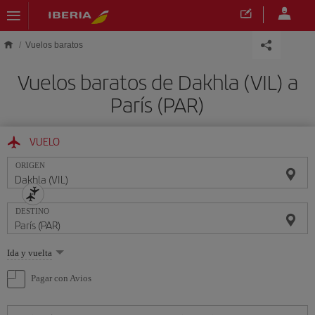
Saltar al contenido principal
Vuelos baratos
Vuelos baratos de Dakhla (VIL) a
París (PAR)
VUELO
ORIGEN
DESTINO
Seleccione
Ida y vuelta
una
opción
Pagar con Avios