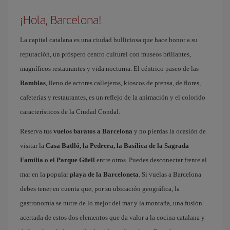
¡Hola, Barcelona!
La capital catalana es una ciudad bulliciosa que hace honor a su
reputación, un próspero centro cultural con museos brillantes,
magníficos restaurantes y vida nocturna. El céntrico paseo de las
Ramblas
, lleno de actores callejeros, kioscos de prensa, de flores,
cafeterías y restaurantes, es un reflejo de la animación y el colorido
característicos de la Ciudad Condal.
Reserva tus
vuelos baratos a Barcelona
y no pierdas la ocasión de
visitar la
Casa Batlló, la Pedrera, la Basílica de la Sagrada
Familia o el Parque Güell
entre otros. Puedes desconectar frente al
mar en la popular
playa de la Barceloneta
. Si vuelas a Barcelona
debes tener en cuenta que, por su ubicación geográfica, la
gastronomía se nutre de lo mejor del mar y la montaña, una fusión
acertada de estos dos elementos que da valor a la cocina catalana y