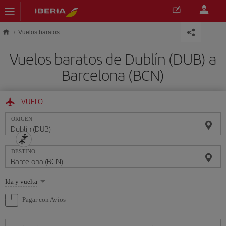
Saltar al contenido principal
Vuelos baratos
Vuelos baratos de Dublín (DUB) a
Barcelona (BCN)
VUELO
ORIGEN
DESTINO
Seleccione
Ida y vuelta
una
opción
Pagar con Avios