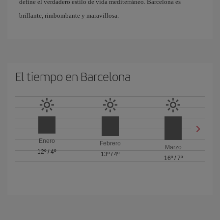
define el verdadero estilo de vida mediterráneo. Barcelona es
brillante, rimbombante y maravillosa.
El tiempo en Barcelona
Enero
Febrero
Marzo
12º
/
4º
13º
/
4º
16º
/
7º