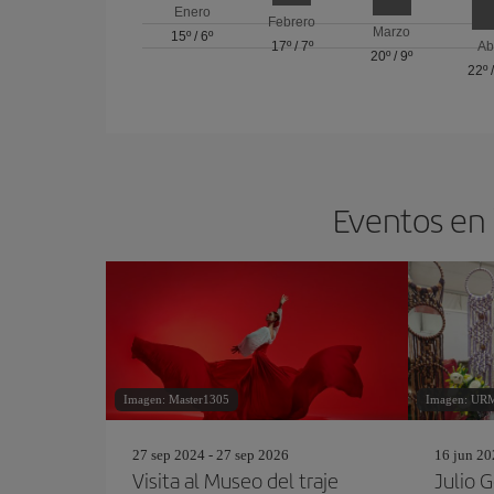
Enero
Febrero
Marzo
15º
/
6º
17º
/
7º
Ab
20º
/
9º
22º
Eventos en 
Imagen: Master1305
Imagen: UR
27 sep 2024 - 27 sep 2026
16 jun 20
Visita al Museo del traje
Julio G