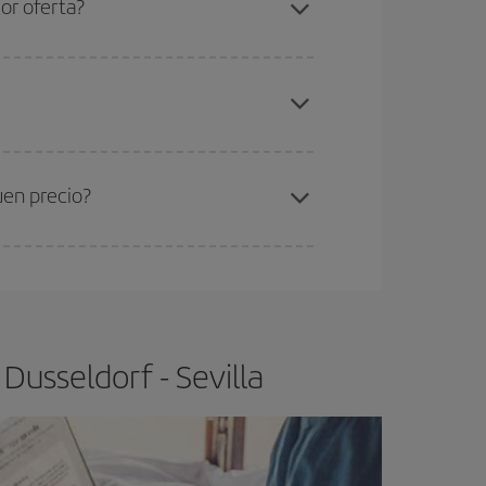
or oferta?
elo y de que las tarifas más baratas (turista)
sseldorf-Sevilla-dest
.
ra el vuelo más barato.
uen precio?
ser flexible.
Lo normal es que
cuanto antes
 poco abiertos, podrás
elegir el precio más
Dusseldorf - Sevilla