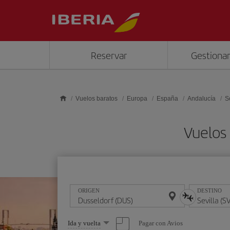
Saltar al contenido principal
Reservar
Gestionar
Vuelos baratos
Europa
España
Andalucía
S
Vuelos 
ORIGEN
DESTINO
Seleccione
Pagar con Avios
Ida y vuelta