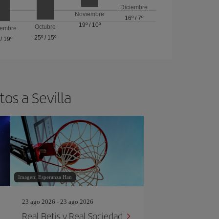
Diciembre
Noviembre
16º
/
7º
19º
/
10º
Octubre
iembre
25º
/
15º
/
19º
os a Sevilla
Imagen: Esperanza Han
23 ago 2026 - 23 ago 2026
Real Betis v Real Sociedad