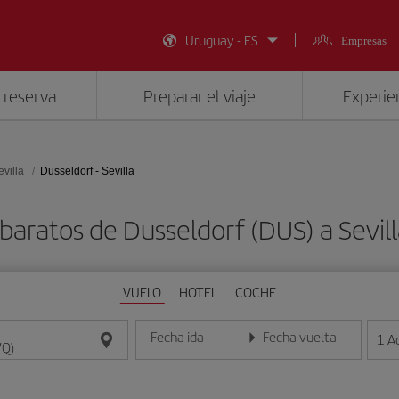
Uruguay - ES
Empresas
 reserva
Preparar el viaje
Experien
evilla
Dusseldorf - Sevilla
baratos de Dusseldorf (DUS) a Sevil
VUELO
HOTEL
COCHE
Fecha ida
Fecha vuelta
1
A
Introduce la fecha en formato día/mes/año
Introduce la fecha en format