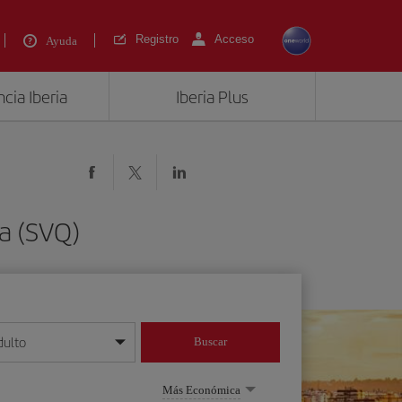
Registro
Acceso
Ayuda
cia Iberia
Iberia Plus
la (SVQ)
dulto
Buscar
o día/mes/año
Más Económica