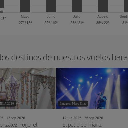
ril
Mayo
Junio
Julio
Agosto
Sept
/
11º
27º
/
15º
32º
/
19º
35º
/
21º
35º
/
22º
31º
los destinos de nuestros vuelos barat
MILA 2320
Imagen: Marc Elias
26 - 12 sep 2026
12 jun 2026 - 26 sep 2026
onzález. Forjar el
El patio de Triana: