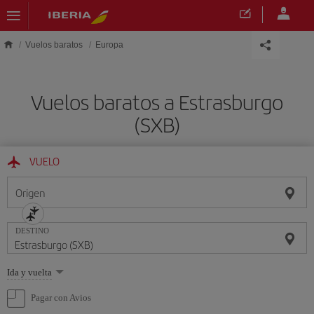
Saltar al contenido principal
Vuelos baratos
Europa
Vuelos baratos a Estrasburgo
(SXB)
VUELO
Origen
DESTINO
Seleccione
Ida y vuelta
una
opción
Pagar con Avios