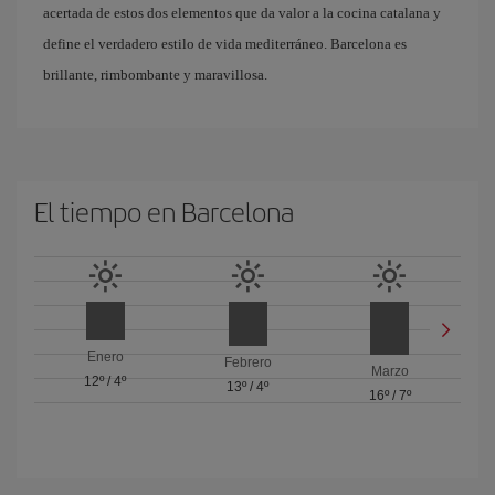
acertada de estos dos elementos que da valor a la cocina catalana y
define el verdadero estilo de vida mediterráneo. Barcelona es
brillante, rimbombante y maravillosa.
El tiempo en Barcelona
Enero
Febrero
Marzo
12º
/
4º
13º
/
4º
16º
/
7º