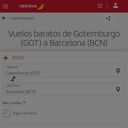
Saltar al contenido principal
Vuelos baratos
Vuelos baratos de Gotemburgo
(GOT) a Barcelona (BCN)
VUELO
ORIGEN
DESTINO
Seleccione
Ida y vuelta
una
opción
Pagar con Avios