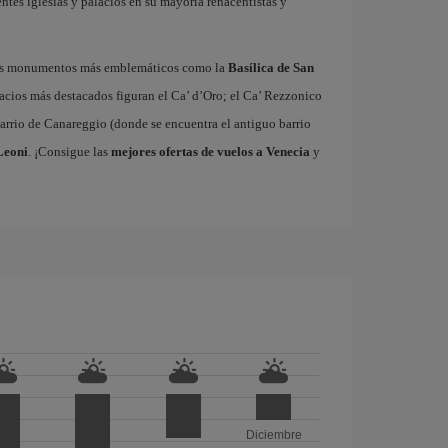
ntes iglesias y palacios en su mayoría renacentistas y
sus monumentos más emblemáticos como la
Basílica de San
lacios más destacados figuran el Ca’ d’Oro; el Ca’ Rezzonico
barrio de Canareggio (donde se encuentra el antiguo barrio
Leoni
. ¡Consigue las
mejores ofertas de vuelos a Venecia
y
Diciembre