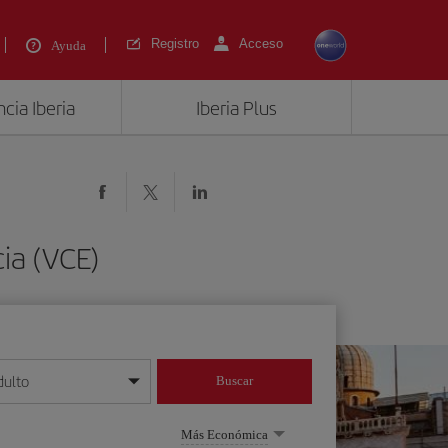
Registro
Acceso
Ayuda
cia Iberia
Iberia Plus
ia (VCE)
dulto
Buscar
o día/mes/año
Más Económica