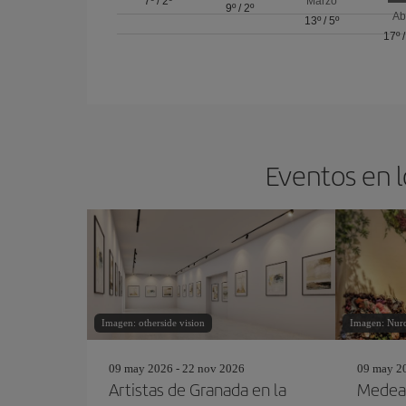
7º
/
2º
Marzo
9º
/
2º
Ab
13º
/
5º
17º
Eventos en l
Imagen: otherside vision
Imagen: Nurd
09 may 2026 - 22 nov 2026
09 may 20
Artistas de Granada en la
Medea.