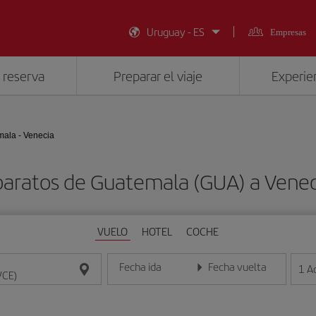
Uruguay - ES
Empresas
 reserva
Preparar el viaje
Experien
ala - Venecia
baratos de Guatemala (GUA) a Venec
VUELO
HOTEL
COCHE
Fecha ida
Fecha vuelta
1
A
Introduce la fecha en formato día/mes/año
Introduce la fecha en format