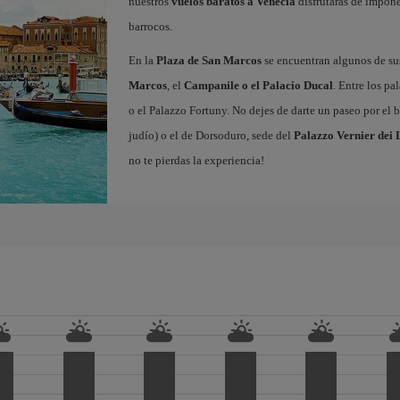
nuestros
vuelos baratos a Venecia
disfrutarás de impone
barrocos.
En la
Plaza de San Marcos
se encuentran algunos de 
Marcos
, el
Campanile o el Palacio Ducal
. Entre los pa
o el Palazzo Fortuny. No dejes de darte un paseo por el 
judío) o el de Dorsoduro, sede del
Palazzo Vernier dei 
no te pierdas la experiencia!