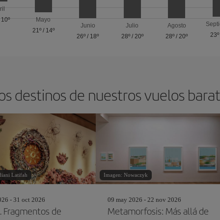
ril
/
10º
Mayo
Sept
Junio
Julio
Agosto
21º
/
14º
23º
26º
/
18º
28º
/
20º
28º
/
20º
os destinos de nuestros vuelos bara
iani Latifah
Imagen: Nowaczyk
26 - 31 oct 2026
09 may 2026 - 22 nov 2026
 Fragmentos de
Metamorfosis: Más allá de