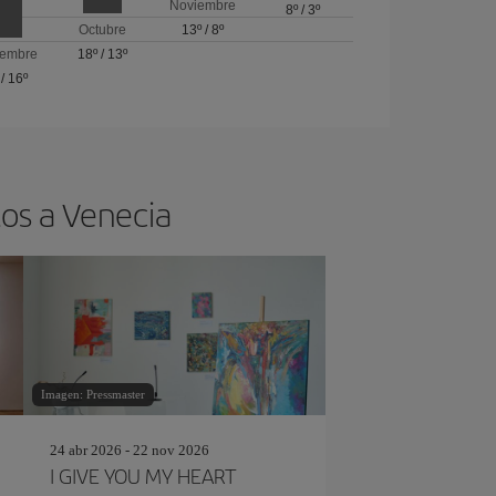
Noviembre
8º
/
3º
Octubre
13º
/
8º
iembre
18º
/
13º
/
16º
tos a Venecia
Imagen: Pressmaster
24 abr 2026 - 22 nov 2026
I GIVE YOU MY HEART