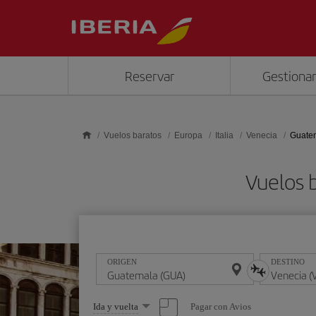
Saltar al contenido principal
Reservar
Gestionar
Vuelos baratos
Europa
Italia
Venecia
Guatem
Vuelos 
ORIGEN
DESTINO
Seleccione
Pagar con Avios
Ida y vuelta