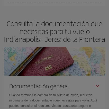
Cualquier día de la semana puedes encontrar vuelos baratos. Las
claves para encontrar los mejores precios son
anticiparte y ser
flexible.
Lo normal es que
cuanto antes
reserves tus billetes de
Consulta la documentación que
avión más baratos te saldrán. Además, si buscas los vuelos con
las fechas y los horarios del viaje un poco abiertos, podrás
elegir
necesitas para tu vuelo
el precio más barato.
Indianapolis - Jerez de la Frontera
Documentación general
Cuando termines la compra de tu billete de avión, recuerda
informarte de la documentación que necesitas para volar. Aquí
puedes consultar si requieres visado, pasaporte, seguro o