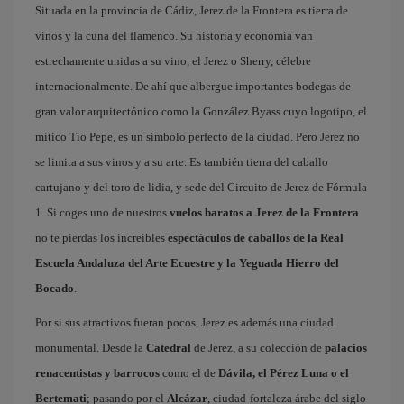
Situada en la provincia de Cádiz, Jerez de la Frontera es tierra de
vinos y la cuna del flamenco. Su historia y economía van
estrechamente unidas a su vino, el Jerez o Sherry, célebre
internacionalmente. De ahí que albergue importantes bodegas de
gran valor arquitectónico como la González Byass cuyo logotipo, el
mítico Tío Pepe, es un símbolo perfecto de la ciudad. Pero Jerez no
se limita a sus vinos y a su arte. Es también tierra del caballo
cartujano y del toro de lidia, y sede del Circuito de Jerez de Fórmula
1. Si coges uno de nuestros
vuelos baratos a Jerez de la Frontera
no te pierdas los increíbles
espectáculos de caballos de la Real
Escuela Andaluza del Arte Ecuestre y la Yeguada Hierro del
Bocado
.
Por si sus atractivos fueran pocos, Jerez es además una ciudad
monumental. Desde la
Catedral
de Jerez, a su colección de
palacios
renacentistas y barrocos
como el de
Dávila, el Pérez Luna o el
Bertemati
; pasando por el
Alcázar
, ciudad-fortaleza árabe del siglo