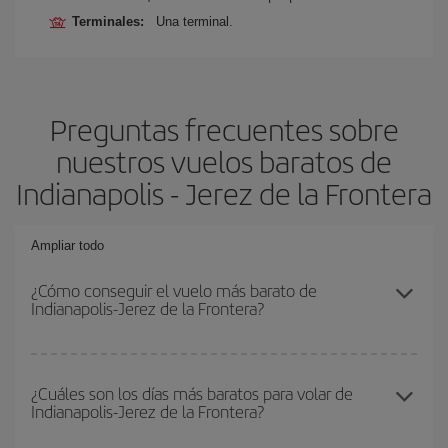
Terminales:
Una terminal.
Preguntas frecuentes sobre
nuestros vuelos baratos de
Indianapolis - Jerez de la Frontera
Ampliar todo
¿Cómo conseguir el vuelo más barato de
Indianapolis-Jerez de la Frontera?
Podrás ahorrar en tu billete de avión de Indianapolis-Jerez de la
Frontera-dest y conseguir el vuelo más barato si evitas
¿Cuáles son los días más baratos para volar de
Indianapolis-Jerez de la Frontera?
temporadas altas, compras con antelación y puedes ser flexible
con las fechas y horarios de ida y vuelta.