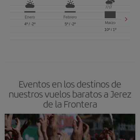
Enero
Febrero
Marzo
4º
/
-2º
5º
/
-2º
10º
/
1º
Eventos en los destinos de
nuestros vuelos baratos a Jerez
de la Frontera