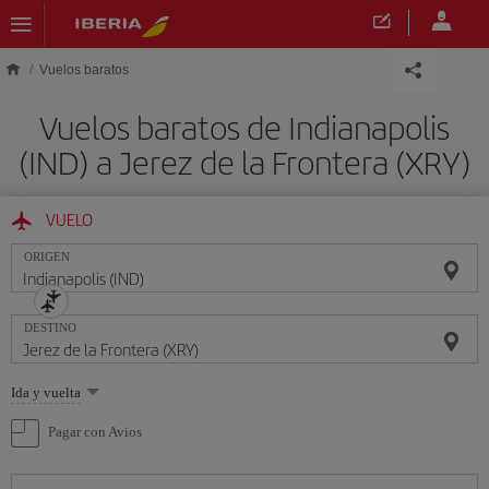
Saltar al contenido principal
Vuelos baratos
Vuelos baratos de Indianapolis
(IND) a Jerez de la Frontera (XRY)
VUELO
ORIGEN
DESTINO
Seleccione
Ida y vuelta
una
opción
Pagar con Avios