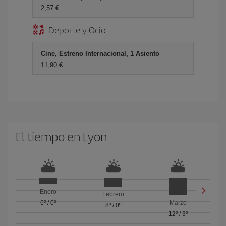
2,57 €
Deporte y Ocio
Cine, Estreno Internacional, 1 Asiento
11,90 €
El tiempo en Lyon
Enero
Febrero
6º
/
0º
Marzo
8º
/
0º
12º
/
3º