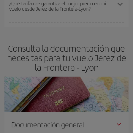
Los precios dependen de las plazas que queden libres en el vuelo
¿Qué tarifa me garantiza el mejor precio en mi
vuelo desde Jerez de la Frontera-Lyon?
y de que las tarifas más baratas (turista) estén disponibles o se
vayan agotando. Por eso, comprar con antelación es
fundamental
para conseguir
vuelos baratos a Jerez de la
En Iberia, tenemos distintas tarifas para garantizarte el mejor
Frontera-Lyon-dest
.
precio según tus necesidades de viaje. La tarifa básica, te
asegura el vuelo más barato.
Consulta la documentación que
necesitas para tu vuelo Jerez de
la Frontera - Lyon
Documentación general