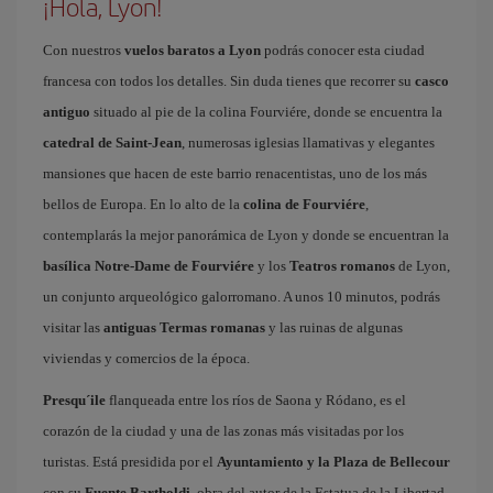
¡Hola, Lyon!
Con nuestros
vuelos baratos a Lyon
podrás conocer esta ciudad
francesa con todos los detalles. Sin duda tienes que recorrer su
casco
antiguo
situado al pie de la colina Fourviére, donde se encuentra la
catedral de Saint-Jean
, numerosas iglesias llamativas y elegantes
mansiones que hacen de este barrio renacentistas, uno de los más
bellos de Europa. En lo alto de la
colina de Fourviére
,
contemplarás la mejor panorámica de Lyon y donde se encuentran la
basílica Notre-Dame de Fourviére
y los
Teatros romanos
de Lyon,
un conjunto arqueológico galorromano. A unos 10 minutos, podrás
visitar las
antiguas Termas romanas
y las ruinas de algunas
viviendas y comercios de la época.
Presqu´ile
flanqueada entre los ríos de Saona y Ródano, es el
corazón de la ciudad y una de las zonas más visitadas por los
turistas. Está presidida por el
Ayuntamiento y la Plaza de Bellecour
con su
Fuente Bartholdi
, obra del autor de la Estatua de la Libertad.