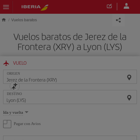
Saltar al contenido principal
Vuelos baratos
Vuelos baratos de Jerez de la
Frontera (XRY) a Lyon (LYS)
VUELO
ORIGEN
DESTINO
Seleccione
Ida y vuelta
una
opción
Pagar con Avios