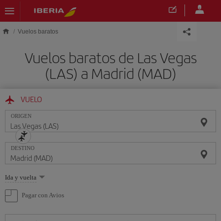
Saltar al contenido principal
Vuelos baratos
Vuelos baratos de Las Vegas
(LAS) a Madrid (MAD)
VUELO
ORIGEN
DESTINO
Seleccione
Ida y vuelta
una
opción
Pagar con Avios