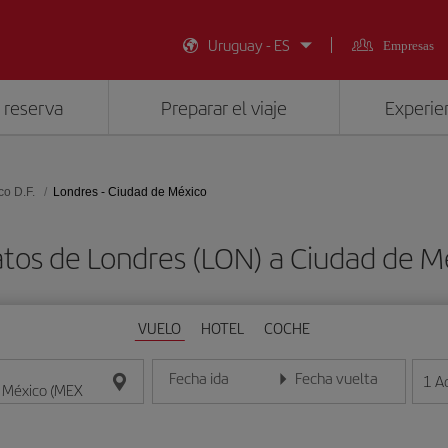
Uruguay - ES
Empresas
 reserva
Preparar el viaje
Experien
co D.F.
Londres - Ciudad de México
atos de Londres (LON) a Ciudad de M
VUELO
HOTEL
COCHE
Fecha ida
Fecha vuelta
1
A
Introduce la fecha en formato día/mes/año
Introduce la fecha en format