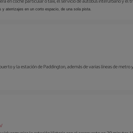
ra en coche particular o taxi, el servicio de autobús interurbano y el t
y aterrizajes en un corto espacio, de una sola pista.
opuerto y la estación de Paddington, además de varias líneas de metro 
m/
twick comunica la estación Victoria con el aeropuerto en 30 minutos. 