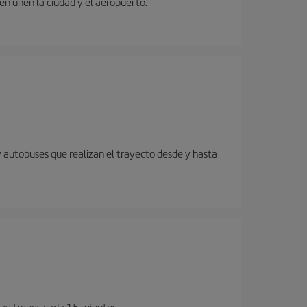
ren unen la ciudad y el aeropuerto.
y autobuses que realizan el trayecto desde y hasta
Hay trenes cada 15 minutos.