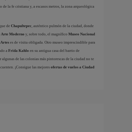
o de la fe cristiana y, a escasos metros, la zona arqueológica
sque de
Chapultepec
, auténtico pulmón de la ciudad, donde
 Arte Moderno
y, sobre todo, el magnífico
Museo Nacional
 Artes
es de visita obligada. Otro museo imprescindible para
cado a
Frida Kahlo
en su antigua casa del barrio de
 algunas de las colonias más pintorescas de la ciudad no te
 cuenten. ¡Consigue las mejores
ofertas de vuelos a Ciudad