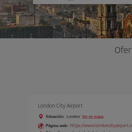
una
opción
Ofer
London City Airport
Situación:
Londres
Ver en mapa
https://www.londoncityairport.
Página web: