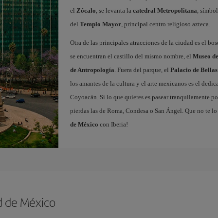
el
Zócalo
, se levanta la
catedral Metropolitana
, símbol
del
Templo Mayor
, principal centro religioso azteca.
Otra de las principales atracciones de la ciudad es el bo
se encuentran el castillo del mismo nombre, el
Museo de
de Antropología
. Fuera del parque, el
Palacio de Bellas
los amantes de la cultura y el arte mexicanos es el dedi
Coyoacán. Si lo que quieres es pasear tranquilamente por
pierdas las de Roma, Condesa o San Ángel. Que no te lo
de México
con Iberia!
d de México