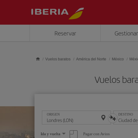
Saltar al contenido principal
Reservar
Gestionar
Vuelos baratos
América del Norte
México
Méxi
Vuelos bar
ORIGEN
DESTINO
Seleccione
Pagar con Avios
Ida y vuelta