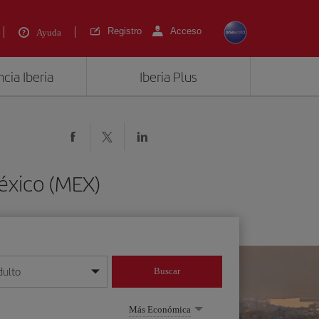
Registro
Acceso
Ayuda
cia Iberia
Iberia Plus
éxico (MEX)
dulto
Buscar
o día/mes/año
Más Económica