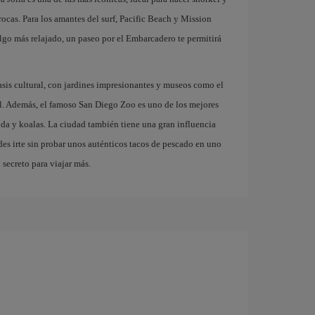
rocas. Para los amantes del surf, Pacific Beach y Mission
lgo más relajado, un paseo por el Embarcadero te permitirá
asis cultural, con jardines impresionantes y museos como el
l. Además, el famoso San Diego Zoo es uno de los mejores
a y koalas. La ciudad también tiene una gran influencia
es irte sin probar unos auténticos tacos de pescado en uno
 secreto para viajar más.