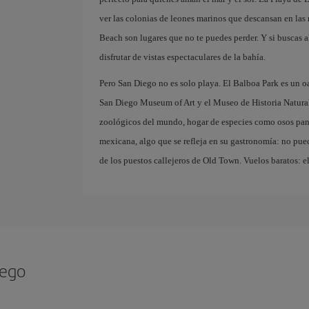
ver las colonias de leones marinos que descansan en las 
Beach son lugares que no te puedes perder. Y si buscas a
disfrutar de vistas espectaculares de la bahía.
Pero San Diego no es solo playa. El Balboa Park es un o
San Diego Museum of Art y el Museo de Historia Natura
zoológicos del mundo, hogar de especies como osos pand
mexicana, algo que se refleja en su gastronomía: no pued
de los puestos callejeros de Old Town. Vuelos baratos: el
iego