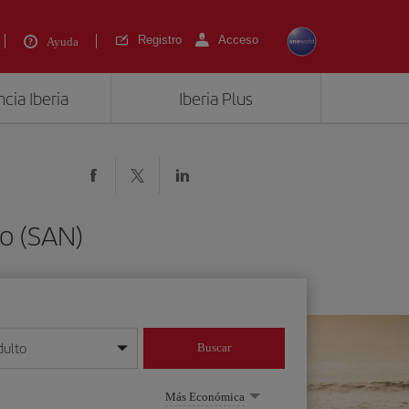
Registro
Acceso
Ayuda
cia Iberia
Iberia Plus
o (SAN)
dulto
Buscar
o día/mes/año
Más Económica