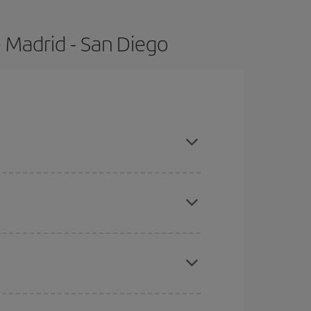
 Madrid - San Diego
mpras con antelación y puedes ser flexible con las
ratos
. Dinos desde dónde vuelas, a dónde
ra días cercanos
, tanto de ida como de vuelta,
gunos
horarios
puede que te hagan ahorrar aún
eral las Navidades, la Semana Santa y los