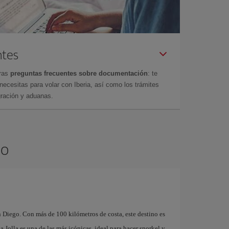
ntes
tras
preguntas frecuentes sobre documentación
: te
cesitas para volar con Iberia, así como los trámites
gración y aduanas.
go
n Diego. Con más de 100 kilómetros de costa, este destino es
a Jolla es una de las más icónicas, ideal para hacer snorkel y