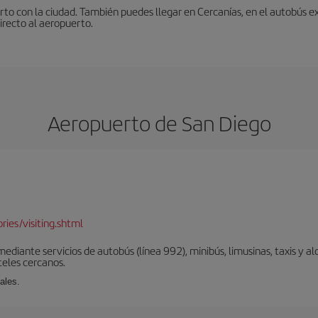
to con la ciudad. También puedes llegar en Cercanías, en el autobús ex
irecto al aeropuerto.
Aeropuerto de San Diego
d
ies/visiting.shtml
diante servicios de autobús (línea 992), minibús, limusinas, taxis y alq
teles cercanos.
ales.