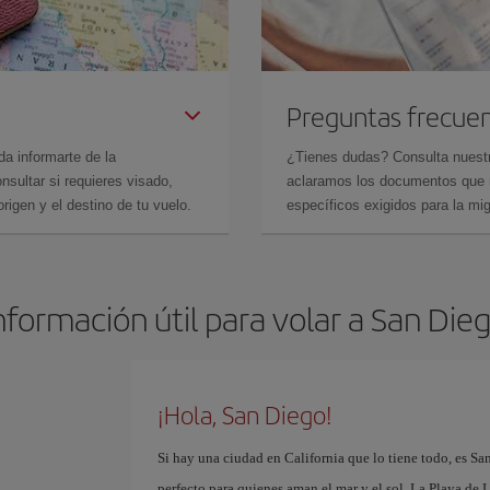
Preguntas frecue
da informarte de la
¿Tienes dudas? Consulta nues
sultar si requieres visado,
aclaramos los documentos que ne
rigen y el destino de tu vuelo.
específicos exigidos para la mi
nformación útil para volar a San Die
¡Hola, San Diego!
Si hay una ciudad en California que lo tiene todo, es Sa
perfecto para quienes aman el mar y el sol. La Playa de L