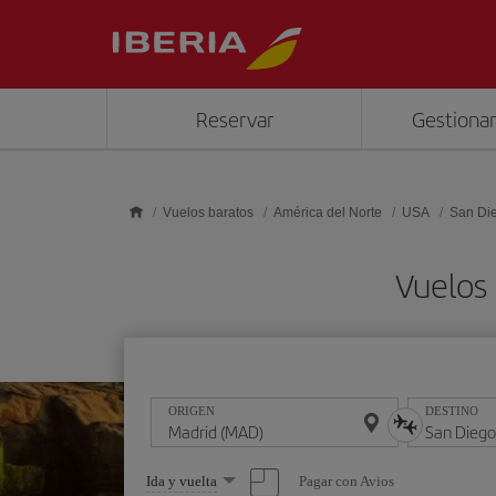
Saltar al contenido principal
Reservar
Gestionar
Vuelos baratos
América del Norte
USA
San Di
Vuelos
ORIGEN
DESTINO
Seleccione
Pagar con Avios
Ida y vuelta