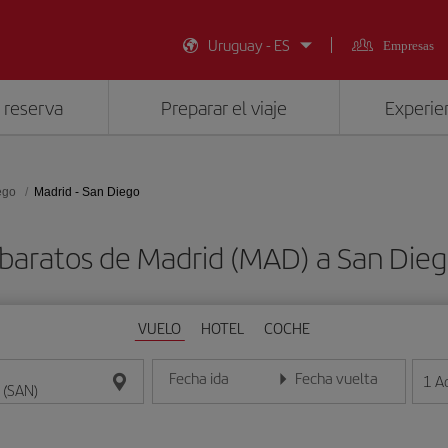
Uruguay - ES
Empresas
 reserva
Preparar el viaje
Experien
ego
Madrid - San Diego
 baratos de Madrid (MAD) a San Dieg
VUELO
HOTEL
COCHE
Fecha ida
Fecha vuelta
1
A
Introduce la fecha en formato día/mes/año
Introduce la fecha en format