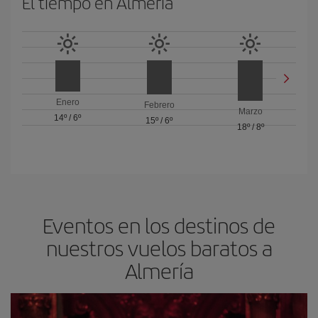
El tiempo en Almería
Enero
Febrero
Marzo
14º
/
6º
15º
/
6º
18º
/
8º
Eventos en los destinos de
nuestros vuelos baratos a
Almería