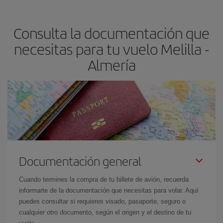
claves para encontrar los mejores precios son
anticiparte y ser
flexible.
Lo normal es que
cuanto antes
reserves tus billetes de
Consulta la documentación que
avión más baratos te saldrán. Además, si buscas los vuelos con
las fechas y los horarios del viaje un poco abiertos, podrás
elegir
necesitas para tu vuelo Melilla -
el precio más barato.
Almería
Documentación general
Cuando termines la compra de tu billete de avión, recuerda
informarte de la documentación que necesitas para volar. Aquí
puedes consultar si requieres visado, pasaporte, seguro o
cualquier otro documento, según el origen y el destino de tu