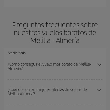
Preguntas frecuentes sobre
nuestros vuelos baratos de
Melilla - Almería
Ampliar todo
¿Cómo conseguir el vuelo más barato de Melilla-
Almería?
Podrás ahorrar en tu billete de avión de Melilla-Almería-dest y
conseguir el vuelo más barato si evitas temporadas altas,
¿Cuándo son las mejores ofertas de vuelos de
Melilla-Almería?
compras con antelación y puedes ser flexible con las fechas y
horarios de ida y vuelta.
Puedes conseguir los vuelos más baratos viajando
fuera de las