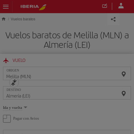
Saltar al contenido principal
Vuelos baratos
Vuelos baratos de Melilla (MLN) a
Almería (LEI)
VUELO
ORIGEN
DESTINO
Seleccione
Ida y vuelta
una
opción
Pagar con Avios