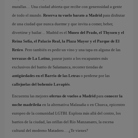
murallas… Una ciudad abierta que recibe con generosidad a gente
de todo el mundo.
Reserva tu vuelo barato a Madrid
para disfrutar
de una ciudad que nunca duerme y que invita a comer, beber,
divertirse y bailar… Madrid es el
Museo del Prado, el Thyssen y el
Reina Sofía, el Palacio Real, la Plaza Mayor y el Parque de El
Retiro
. Pero también es pedir un vino y una tapa en alguna de las
terrazas de La Latina
, pasear junto a los escaparates más
exclusivos del barrio de Salamanca, recorrer tiendas de
antigüedades en el Barrio de las Letras
o perderse por las
callejuelas del bohemio Lavapiés
.
Encuentra las mejores
ofertas de vuelos a Madrid
para
conocer la
noche madrileña
en la alternativa Malasaña o en Chueca, epicentro
europeo de la comunidad LGTBI. Explora más allá del centro, los
barrios de la ciudad, las orillas del Río Manzanares, la escena
cultural del moderno Matadero… ¿Te vienes?