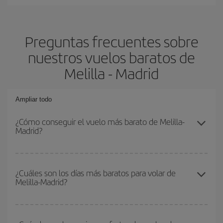
Preguntas frecuentes sobre
nuestros vuelos baratos de
Melilla - Madrid
Ampliar todo
¿Cómo conseguir el vuelo más barato de Melilla-
Madrid?
Podrás ahorrar en tu billete de avión de Melilla-Madrid-dest y
conseguir el vuelo más barato si evitas temporadas altas,
¿Cuáles son los días más baratos para volar de
Melilla-Madrid?
compras con antelación y puedes ser flexible con las fechas y
horarios de ida y vuelta.
Para saber qué días te saldrá más económico volar, solo tienes
que empezar una consulta en nuestro
buscador de vuelos