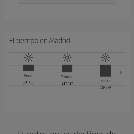
El tiempo en Madrid
Enero
Febrero
Marzo
10º
/
1º
11º
/
1º
15º
/
4º