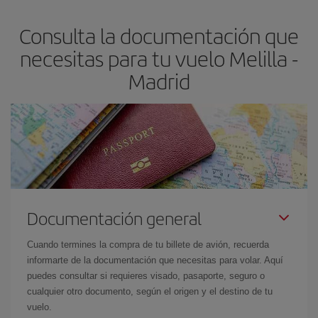
flexible.
Lo normal es que
cuanto antes
reserves tus billetes de
Consulta la documentación que
avión más baratos te saldrán. Además, si buscas los vuelos con
las fechas y los horarios del viaje un poco abiertos, podrás
elegir
necesitas para tu vuelo Melilla -
el precio más barato.
Madrid
Documentación general
Cuando termines la compra de tu billete de avión, recuerda
informarte de la documentación que necesitas para volar. Aquí
puedes consultar si requieres visado, pasaporte, seguro o
cualquier otro documento, según el origen y el destino de tu
vuelo.