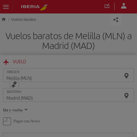
Saltar al contenido principal
Vuelos baratos
Vuelos baratos de Melilla (MLN) a
Madrid (MAD)
VUELO
ORIGEN
DESTINO
Seleccione
Ida y vuelta
una
opción
Pagar con Avios