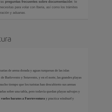
tras
preguntas frecuentes sobre documentación
: te
cesitas para volar con Iberia, así como los trámites
gración y aduanas.
tura
arias de arena dorada y aguas turquesas de las islas
as de Barlovento y Sotavento, y en el norte, las grandes playas
 mucho tiempo que los turistas han descubierto sus arenas
garlas sobre una tabla, pero todavía quedan playas salvajes y
s
vuelos baratos a Fuerteventura
y practica windsurf y