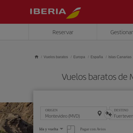
Saltar al contenido principal
Reservar
Gestionar
Vuelos baratos
Europa
España
Islas Canarias
Vuelos baratos de
ORIGEN
DESTINO
Seleccione
Pagar con Avios
Ida y vuelta