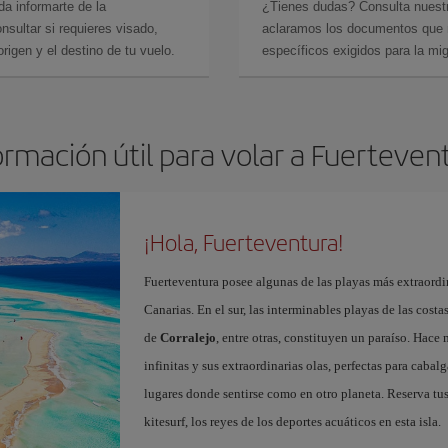
da informarte de la
¿Tienes dudas? Consulta nues
sultar si requieres visado,
aclaramos los documentos que ne
rigen y el destino de tu vuelo.
específicos exigidos para la mi
ormación útil para volar a Fuerteven
¡Hola, Fuerteventura!
Fuerteventura posee algunas de las playas más extraordin
Canarias. En el sur, las interminables playas de las cost
de
Corralejo
, entre otras, constituyen un paraíso. Hace
infinitas y sus extraordinarias olas, perfectas para cabal
lugares donde sentirse como en otro planeta. Reserva tu
kitesurf, los reyes de los deportes acuáticos en esta isla.