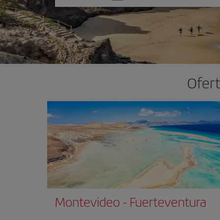
una
opción
Ofert
Montevideo
-
Fuerteventura