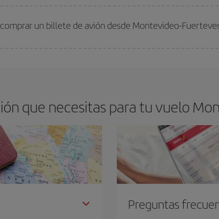
arte el mejor precio según tus necesidades de viaje. La tarifa básica, te asegu
 comprar un billete de avión desde Montevideo-Fuerteve
os baratos. Las claves para encontrar los mejores precios son
anticiparte y 
drán. Además, si buscas los vuelos con las fechas y los horarios del viaje un
ión que necesitas para tu vuelo Mon
Preguntas frecue