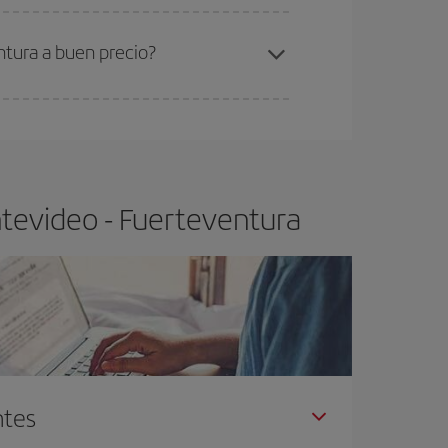
ra el vuelo más barato.
ntura a buen precio?
ser flexible.
Lo normal es que
cuanto antes
 poco abiertos, podrás
elegir el precio más
tevideo - Fuerteventura
ntes