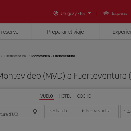
Uruguay - ES
Empresas
 reserva
Preparar el viaje
Experien
Fuerteventura
Montevideo - Fuerteventura
 Montevideo (MVD) a Fuerteventura 
VUELO
HOTEL
COCHE
Fecha ida
Fecha vuelta
1
A
Introduce la fecha en formato día/mes/año
Introduce la fecha en format