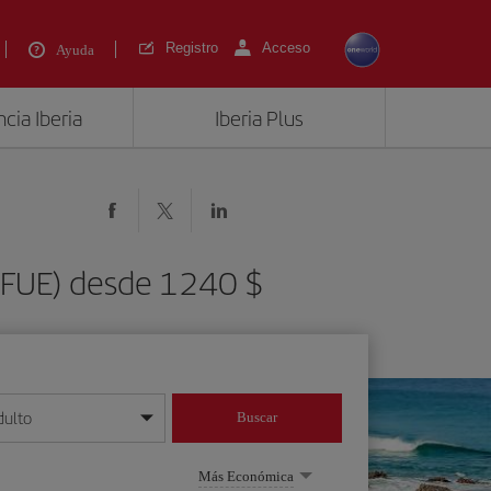
Registro
Acceso
Ayuda
cia Iberia
Iberia Plus
(FUE) desde 1240 $
dulto
Buscar
o día/mes/año
Más Económica