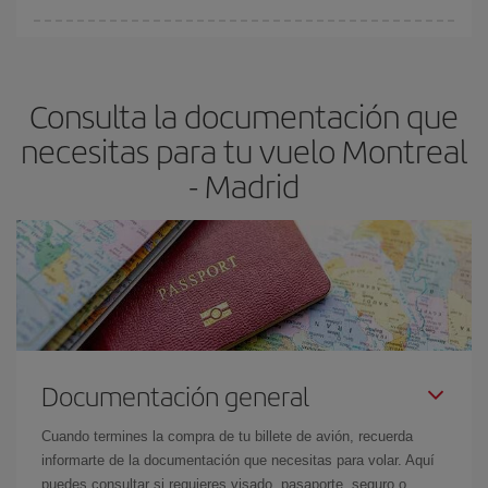
Cualquier día de la semana puedes encontrar vuelos baratos. Las
claves para encontrar los mejores precios son
anticiparte y ser
flexible.
Lo normal es que
cuanto antes
reserves tus billetes de
Consulta la documentación que
avión más baratos te saldrán. Además, si buscas los vuelos con
las fechas y los horarios del viaje un poco abiertos, podrás
elegir
necesitas para tu vuelo Montreal
el precio más barato.
- Madrid
Documentación general
Cuando termines la compra de tu billete de avión, recuerda
informarte de la documentación que necesitas para volar. Aquí
puedes consultar si requieres visado, pasaporte, seguro o