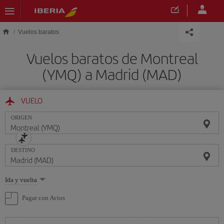
Saltar al contenido principal
Vuelos baratos
Vuelos baratos de Montreal
(YMQ) a Madrid (MAD)
VUELO
ORIGEN
DESTINO
Seleccione
Ida y vuelta
una
opción
Pagar con Avios