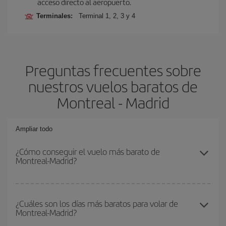
acceso directo al aeropuerto.
Terminales:
Terminal 1, 2, 3 y 4
Preguntas frecuentes sobre
nuestros vuelos baratos de
Montreal - Madrid
Ampliar todo
¿Cómo conseguir el vuelo más barato de
Montreal-Madrid?
Podrás ahorrar en tu billete de avión de Montreal-Madrid-dest y
conseguir el vuelo más barato si evitas temporadas altas,
¿Cuáles son los días más baratos para volar de
Montreal-Madrid?
compras con antelación y puedes ser flexible con las fechas y
horarios de ida y vuelta.