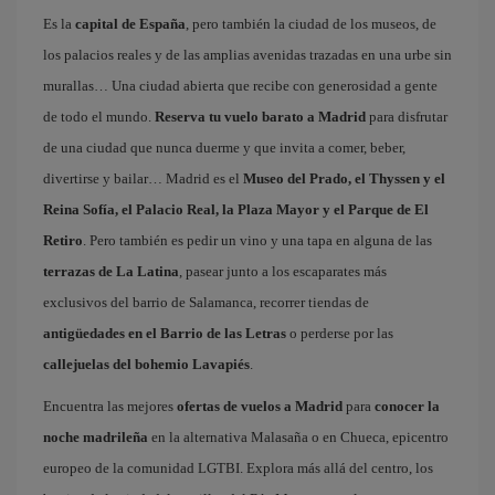
Es la
capital de España
, pero también la ciudad de los museos, de
los palacios reales y de las amplias avenidas trazadas en una urbe sin
murallas… Una ciudad abierta que recibe con generosidad a gente
de todo el mundo.
Reserva tu vuelo barato a Madrid
para disfrutar
de una ciudad que nunca duerme y que invita a comer, beber,
divertirse y bailar… Madrid es el
Museo del Prado, el Thyssen y el
Reina Sofía, el Palacio Real, la Plaza Mayor y el Parque de El
Retiro
. Pero también es pedir un vino y una tapa en alguna de las
terrazas de La Latina
, pasear junto a los escaparates más
exclusivos del barrio de Salamanca, recorrer tiendas de
antigüedades en el Barrio de las Letras
o perderse por las
callejuelas del bohemio Lavapiés
.
Encuentra las mejores
ofertas de vuelos a Madrid
para
conocer la
noche madrileña
en la alternativa Malasaña o en Chueca, epicentro
europeo de la comunidad LGTBI. Explora más allá del centro, los