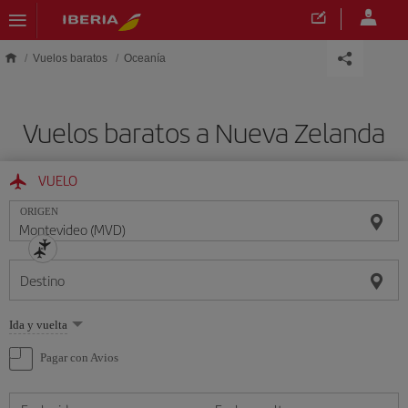
Saltar al contenido principal
Vuelos baratos
Oceanía
Vuelos baratos a Nueva Zelanda
VUELO
ORIGEN
Destino
Seleccione
Ida y vuelta
una
opción
Pagar con Avios