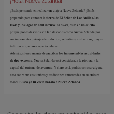
¡Hola, Nueva Zelanda!
¿Estás pensando en realizar un viaje a Nueva Zelanda? ¿Estás
preparado para conocer
la tierra de El Señor de Los Anillos, los
kiwis y los lagos de azul intenso
? Si es así, estás en un acierto
porque pocos destinos son tan deseados como Nueva Zelanda por
sus imponentes paisajes de todo tipo, selváticos, volcánicos, playas
infinitas y glaciares espectaculares.
Además, si eres amante de practicar los
innumerables actividades
de tipo extremo
, Nueva Zelanda está considerada la pionera y la
capital del turismo de aventura. Y claro está, podrás conocer alguna
cosa sobre sus costumbres y tradiciones enmarcadas en su cultura
maorí.
Busca ya tu vuelo barato a Nueva Zelanda
.