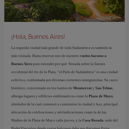
¡Hola, Buenos Aires!
La segunda ciudad más grande de toda Sudamérica es también la
más visitada. Basta reservar uno de nuestros
vuelos baratos a
Buenos Aires
para entender por qué. Situada sobre la llanura
occidental del río de la Plata, “el París de Sudamérica” es una ciudad
ecléctica, conformada por diversas corrientes inmigratorias. Su casco
histórico, concentrado en los barrios de
Montserrat
y
San Telmo
,
alberga lugares y edificios emblemáticos como la
Plaza de Mayo
,
alrededor de la cual comenzó a construirse la ciudad y hoy, principal
ubicación de celebraciones y reivindicaciones como la de las
Madres de la Plaza de Mayo cada jueves, y la
Casa Rosada
, sede del
Poder Ejecutivo desde cuyos balcones daba sus discursos Evita