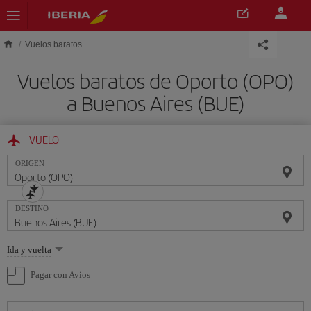
Saltar al contenido principal
Vuelos baratos
Vuelos baratos de Oporto (OPO)
a Buenos Aires (BUE)
VUELO
ORIGEN
DESTINO
Seleccione
Ida y vuelta
una
opción
Pagar con Avios