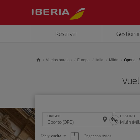
Saltar al contenido principal
Reservar
Gestionar
Vuelos baratos
Europa
Italia
Milán
Oporto - 
Vuel
ORIGEN
DESTINO
Seleccione
Pagar con Avios
Ida y vuelta