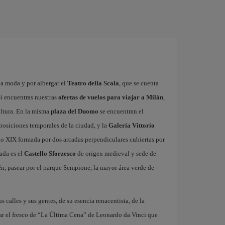
la moda y por albergar el
Teatro della Scala
, que se cuenta
i encuentras nuestras
ofertas de vuelos para viajar a Milán
,
ultura. En la misma
plaza del Duomo
se encuentran el
xposiciones temporales de la ciudad, y la
Galería Vittorio
glo XIX formada por dos arcadas perpendiculares cubiertas por
ada es el
Castello Sforzesco
de origen medieval y sede de
n, pasear por el parque Sempione, la mayor área verde de
us calles y sus gentes, de su esencia renacentista, de la
ar el fresco de “La Última Cena” de Leonardo da Vinci que