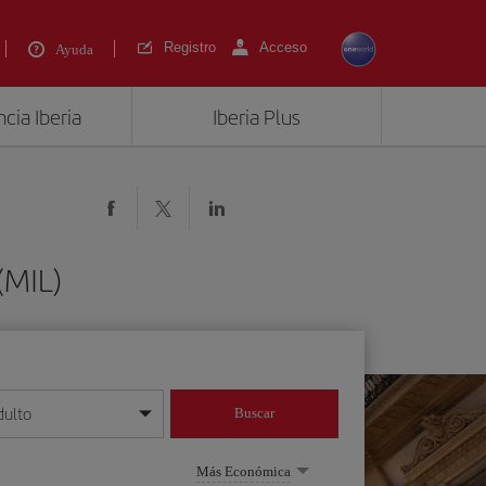
Registro
Acceso
Ayuda
cia Iberia
Iberia Plus
(MIL)
dulto
Buscar
o día/mes/año
Más Económica