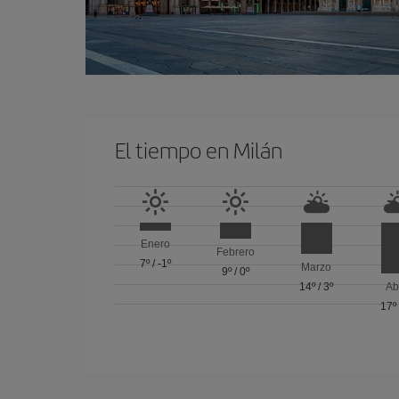
El tiempo en Milán
Enero
Febrero
7º
/
-1º
Marzo
9º
/
0º
14º
/
3º
Ab
17º