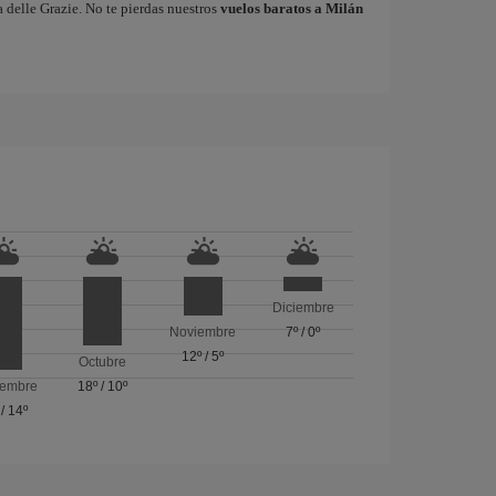
 delle Grazie. No te pierdas nuestros
vuelos baratos a Milán
Diciembre
Noviembre
7º
/
0º
12º
/
5º
Octubre
iembre
18º
/
10º
/
14º