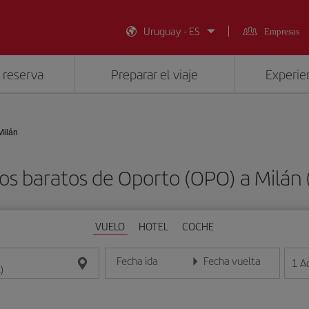
Uruguay - ES
Empresas
 reserva
Preparar el viaje
Experien
Milán
os baratos de Oporto (OPO) a Milán 
VUELO
HOTEL
COCHE
Fecha ida
Fecha vuelta
1
A
Introduce la fecha en formato día/mes/año
Introduce la fecha en format