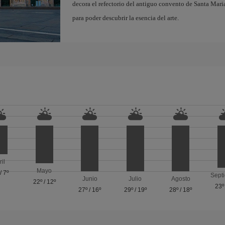
decora el refectorio del antiguo convento de Santa Maria
para poder descubrir la esencia del arte.
ril
Mayo
/
7º
Sept
Junio
Julio
Agosto
22º
/
12º
23º
27º
/
16º
29º
/
19º
28º
/
18º