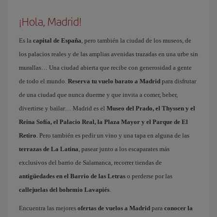
¡Hola, Madrid!
Es la
capital de España
, pero también la ciudad de los museos, de
los palacios reales y de las amplias avenidas trazadas en una urbe sin
murallas… Una ciudad abierta que recibe con generosidad a gente
de todo el mundo.
Reserva tu vuelo barato a Madrid
para disfrutar
de una ciudad que nunca duerme y que invita a comer, beber,
divertirse y bailar… Madrid es el
Museo del Prado, el Thyssen y el
Reina Sofía, el Palacio Real, la Plaza Mayor y el Parque de El
Retiro
. Pero también es pedir un vino y una tapa en alguna de las
terrazas de La Latina
, pasear junto a los escaparates más
exclusivos del barrio de Salamanca, recorrer tiendas de
antigüedades en el Barrio de las Letras
o perderse por las
callejuelas del bohemio Lavapiés
.
Encuentra las mejores
ofertas de vuelos a Madrid
para
conocer la