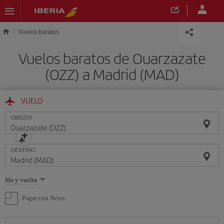
Saltar al contenido principal
Vuelos baratos
Vuelos baratos de Ouarzazate
(OZZ) a Madrid (MAD)
VUELO
ORIGEN
DESTINO
Seleccione
Ida y vuelta
una
opción
Pagar con Avios