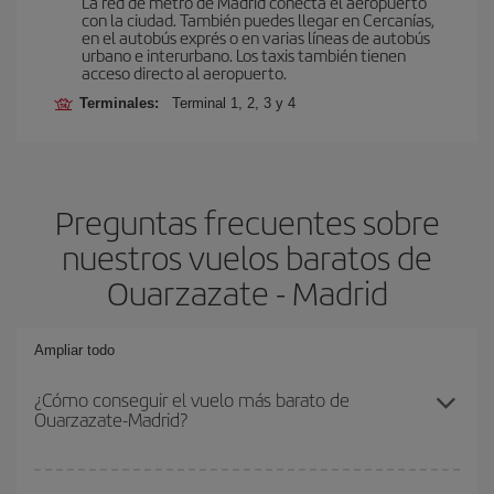
La red de metro de Madrid conecta el aeropuerto
con la ciudad. También puedes llegar en Cercanías,
en el autobús exprés o en varias líneas de autobús
urbano e interurbano. Los taxis también tienen
acceso directo al aeropuerto.
Terminales:
Terminal 1, 2, 3 y 4
Preguntas frecuentes sobre
nuestros vuelos baratos de
Ouarzazate - Madrid
Ampliar todo
¿Cómo conseguir el vuelo más barato de
Ouarzazate-Madrid?
Podrás ahorrar en tu billete de avión de Ouarzazate-Madrid-dest y