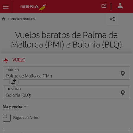
Saltar al contenido principal
Vuelos baratos
Vuelos baratos de Palma de
Mallorca (PMI) a Bolonia (BLQ)
VUELO
ORIGEN
DESTINO
Seleccione
Ida y vuelta
una
opción
Pagar con Avios