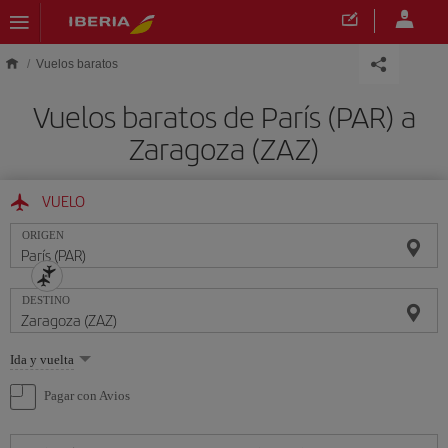
Saltar al contenido principal
Vuelos baratos
Vuelos baratos de París (PAR) a
Zaragoza (ZAZ)
VUELO
ORIGEN
DESTINO
Seleccione
Ida y vuelta
una
opción
Pagar con Avios