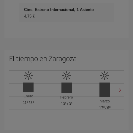
Cine, Estreno Internacional, 1 Asiento
4,75 €
El tiempo en Zaragoza
Enero
Febrero
Marzo
11º
/
3º
13º
/
3º
17º
/
6º