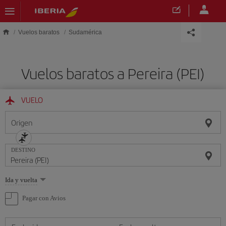
Saltar al contenido principal
Vuelos baratos
Sudamérica
Vuelos baratos a Pereira (PEI)
VUELO
Origen
DESTINO
Seleccione
Ida y vuelta
una
opción
Pagar con Avios