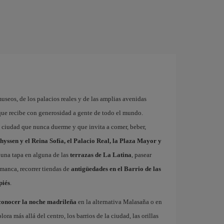
museos, de los palacios reales y de las amplias avenidas
que recibe con generosidad a gente de todo el mundo.
a ciudad que nunca duerme y que invita a comer, beber,
hyssen y el Reina Sofía, el Palacio Real, la Plaza Mayor y
 una tapa en alguna de las
terrazas de La Latina
, pasear
amanca, recorrer tiendas de
antigüedades en el Barrio de las
piés
.
conocer la noche madrileña
en la alternativa Malasaña o en
 más allá del centro, los barrios de la ciudad, las orillas