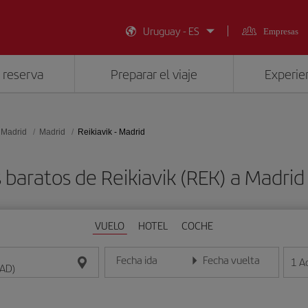
Uruguay - ES
Empresas
 reserva
Preparar el viaje
Experien
 Madrid
Madrid
Reikiavik - Madrid
 baratos de Reikiavik (REK) a Madri
VUELO
HOTEL
COCHE
Fecha ida
Fecha vuelta
1
A
Introduce la fecha en formato día/mes/año
Introduce la fecha en format