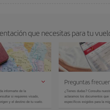
os baratos. Las claves para encontrar los mejores precios son
anticiparte y 
drán. Además, si buscas los vuelos con las fechas y los horarios del viaje un
ntación que necesitas para tu vuelo
Preguntas frecue
da informarte de la
¿Tienes dudas? Consulta nues
sultar si requieres visado,
aclaramos los documentos que ne
rigen y el destino de tu vuelo.
específicos exigidos para la mi