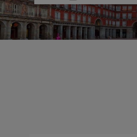
una
opción