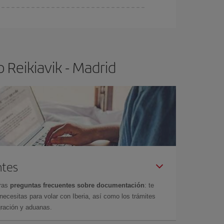
ser flexible.
Lo normal es que
cuanto antes
 poco abiertos, podrás
elegir el precio más
 Reikiavik - Madrid
ntes
tras
preguntas frecuentes sobre documentación
: te
cesitas para volar con Iberia, así como los trámites
gración y aduanas.