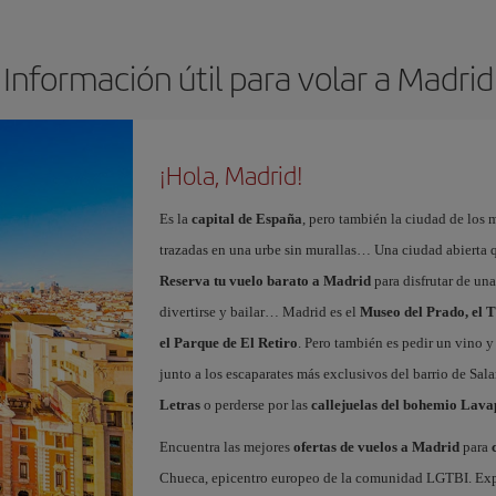
Información útil para volar a Madrid
¡Hola, Madrid!
Es la
capital de España
, pero también la ciudad de los 
trazadas en una urbe sin murallas… Una ciudad abierta 
Reserva tu vuelo barato a Madrid
para disfrutar de un
divertirse y bailar… Madrid es el
Museo del Prado, el T
el Parque de El Retiro
. Pero también es pedir un vino y
junto a los escaparates más exclusivos del barrio de Sal
Letras
o perderse por las
callejuelas del bohemio Lava
Encuentra las mejores
ofertas de vuelos a Madrid
para
Chueca, epicentro europeo de la comunidad LGTBI. Explora