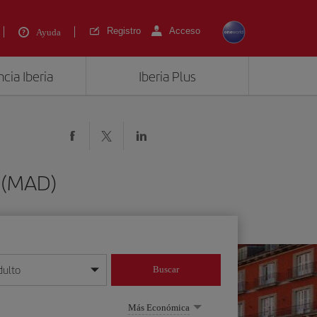
Registro
Acceso
Ayuda
cia Iberia
Iberia Plus
d (MAD)
dulto
Buscar
o día/mes/año
Más Económica