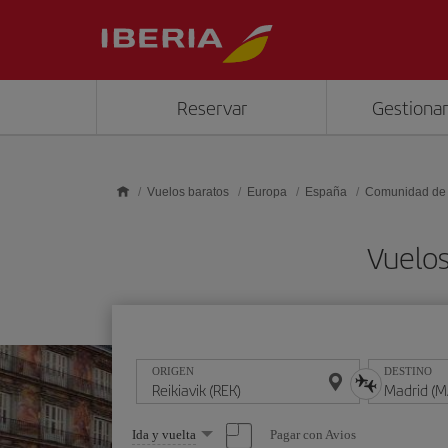
Saltar al contenido principal
Reservar
Gestionar
Vuelos baratos
Europa
España
Comunidad de
Vuelos
ORIGEN
DESTINO
Seleccione
Pagar con Avios
Ida y vuelta