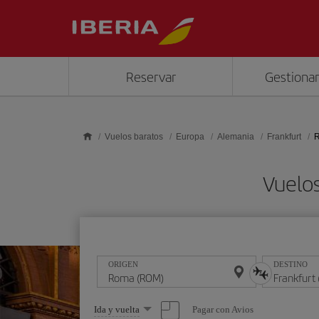
Saltar al contenido principal
Reservar
Gestionar
Vuelos baratos
Europa
Alemania
Frankfurt
R
Vuelo
ORIGEN
DESTINO
Seleccione
Pagar con Avios
Ida y vuelta