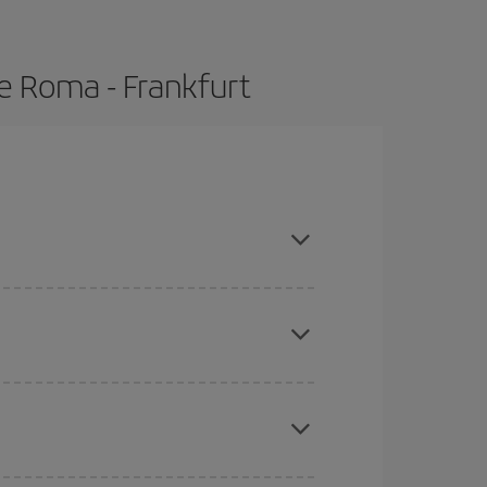
e Roma - Frankfurt
ras con antelación y puedes ser flexible con las
ratos
. Dinos desde dónde vuelas, a dónde
ra días cercanos
, tanto de ida como de vuelta,
gunos
horarios
puede que te hagan ahorrar aún