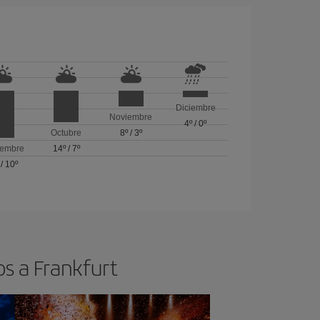
Diciembre
Noviembre
4º
/
0º
Octubre
8º
/
3º
iembre
14º
/
7º
/
10º
os a Frankfurt