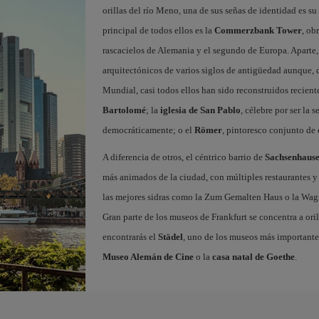
orillas del río Meno, una de sus señas de identidad es 
principal de todos ellos es la
Commerzbank Tower
, ob
rascacielos de Alemania y el segundo de Europa. Aparte,
arquitectónicos de varios siglos de antigüedad aunque,
Mundial, casi todos ellos han sido reconstruidos recient
Bartolomé
; la
iglesia de San Pablo
, célebre por ser la
democráticamente; o el
Römer
, pintoresco conjunto de 
A diferencia de otros, el céntrico barrio de
Sachsenhaus
más animados de la ciudad, con múltiples restaurantes y
las mejores sidras como la Zum Gemalten Haus o la Wagner
Gran parte de los museos de Frankfurt se concentra a oril
encontrarás el
Städel
, uno de los museos más importante
Museo Alemán de Cine
o la
casa natal de Goethe
.