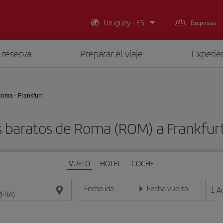
Uruguay - ES
Empresas
 reserva
Preparar el viaje
Experien
oma - Frankfurt
s baratos de Roma (ROM) a Frankfurt
VUELO
HOTEL
COCHE
Fecha ida
Fecha vuelta
1
A
Introduce la fecha en formato día/mes/año
Introduce la fecha en format