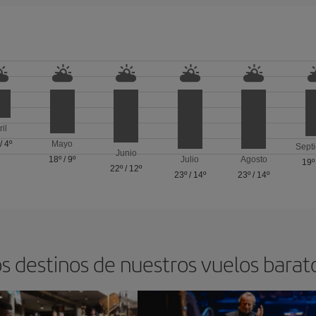
ril
/
4º
Mayo
Sept
Junio
18º
/
9º
Julio
Agosto
19º
22º
/
12º
23º
/
14º
23º
/
14º
s destinos de nuestros vuelos barat