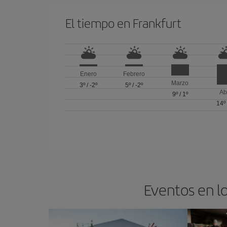
El tiempo en Frankfurt
Enero
Febrero
Marzo
3º
/
-2º
5º
/
-2º
Ab
9º
/
1º
14º
Eventos en lo