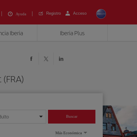
Registro
Acceso
Ayuda
cia Iberia
Iberia Plus
 (FRA)
dulto
Buscar
o día/mes/año
Más Económica