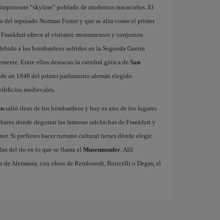
su imponente “skyline” poblado de modernos rascacielos. El
ra del reputado Norman Foster y que se alza como el primer
 Frankfurt ofrece al visitante monumentos y conjuntos
 debido a los bombardeos sufridos en la Segunda Guerra
emente. Entre ellos destacan la catedral gótica de
San
 sede en 1848 del primer parlamento alemán elegido
edificios medievales.
en
salió ileso de los bombardeos y hoy es uno de los lugares
 bares donde degustar las famosas salchichas de Frankfurt y
. Si prefieres hacer turismo cultural tienes dónde elegir.
las del río en lo que se llama el
Museumsufer
. Allí
s de Alemania, con obras de Rembrandt, Boticelli o Degas, el