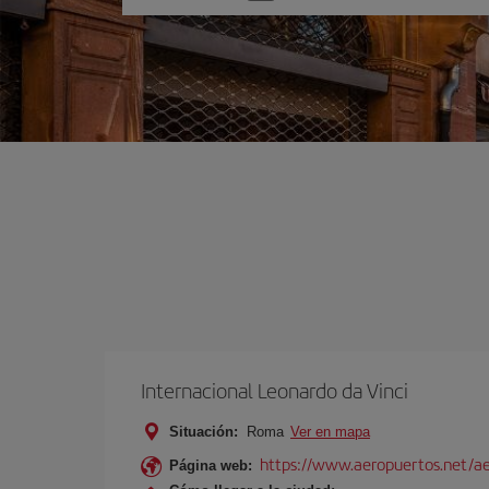
una
opción
Internacional Leonardo da Vinci
Situación:
Roma
Ver en mapa
https://www.aeropuertos.net/ae
Página web: