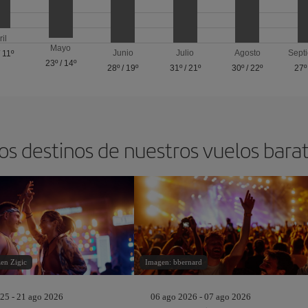
ril
Mayo
Junio
Julio
Agosto
Sept
/
11º
23º
/
14º
28º
/
19º
31º
/
21º
30º
/
22º
27º
os destinos de nuestros vuelos bara
en Zigic
Imagen: bbernard
25 - 21 ago 2026
06 ago 2026 - 07 ago 2026