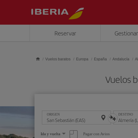
Saltar al contenido principal
Reservar
Gestionar
Vuelos baratos
Europa
España
Andalucía
A
Vuelos b
ORIGEN
DESTINO
Seleccione
Pagar con Avios
Ida y vuelta