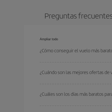
Preguntas frecuentes 
Ampliar todo
¿Cómo conseguir el vuelo más barat
Podrás ahorrar en tu billete de avión de San Seba
con las fechas y horarios de ida y vuelta.
¿Cuándo son las mejores ofertas de 
Puedes conseguir los vuelos más baratos viajan
periodos de vacaciones escolares son temporada
¿Cuáles son los días más baratos par
precios encontrarás.
Para saber qué días te saldrá más económico vol