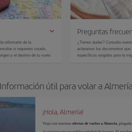
Preguntas frecue
da informarte de la
¿Tienes dudas? Consulta nues
sultar si requieres visado,
aclaramos los documentos que ne
rigen y el destino de tu vuelo.
específicos exigidos para la mi
Información útil para volar a Almerí
¡Hola, Almería!
Viaja con nuestras
ofertas de vuelos a Almería
, plagada
al visitante una increíble variedad de lugares. El que b