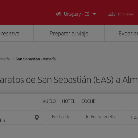
Uruguay - ES
Empresas
 reserva
Preparar el viaje
Experien
lmería
San Sebastián - Almería
aratos de San Sebastián (EAS) a Alme
VUELO
HOTEL
COCHE
Fecha ida
Fecha vuelta
1
A
Introduce la fecha en formato día/mes/año
Introduce la fecha en format