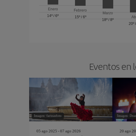
Enero
Febrero
Marzo
14º
/
6º
15º
/
6º
Ab
18º
/
8º
20º
Eventos en l
Imagen: farinasfoto
Imagen: Draz
05 ago 2025 - 07 ago 2026
20 ago 20