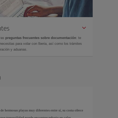
ntes
tras
preguntas frecuentes sobre documentación
: te
cesitas para volar con Iberia, así como los trámites
gración y aduanas.
a
 de hermosas playas muy diferentes entre sí, su costa ofrece
usque tranquilidad puede encontrar refugio en calas