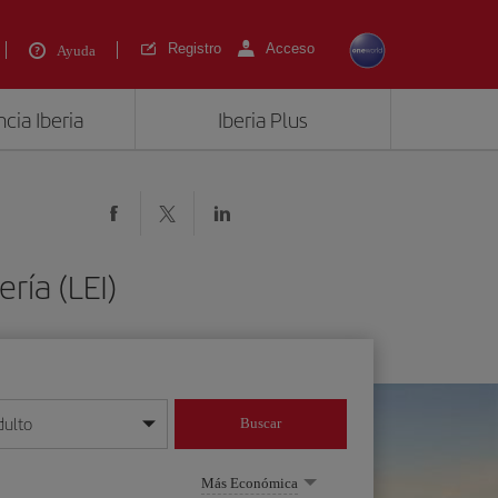
Registro
Acceso
Ayuda
cia Iberia
Iberia Plus
ría (LEI)
dulto
Buscar
o día/mes/año
Más Económica