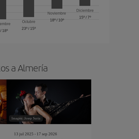
Diciembre
Noviembre
15º
/
7º
18º
/
10º
Octubre
iembre
23º
/
15º
/
18º
tos a Almería
Imagen: Josep Suria
13 jul 2025 - 17 sep 2026