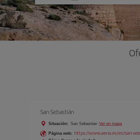
una
opción
Of
San Sebastián
Situación:
San Sebastian
Ver en mapa
https://www.aena.es/es/san-seb
Página web: