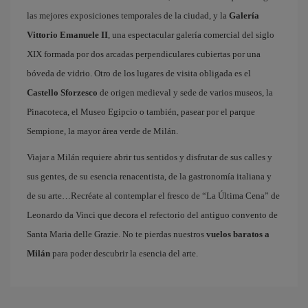
las mejores exposiciones temporales de la ciudad, y la
Galería
Vittorio Emanuele II
, una espectacular galería comercial del siglo
XIX formada por dos arcadas perpendiculares cubiertas por una
bóveda de vidrio. Otro de los lugares de visita obligada es el
Castello Sforzesco
de origen medieval y sede de varios museos, la
Pinacoteca, el Museo Egipcio o también, pasear por el parque
Sempione, la mayor área verde de Milán.
Viajar a Milán requiere abrir tus sentidos y disfrutar de sus calles y
sus gentes, de su esencia renacentista, de la gastronomía italiana y
de su arte…Recréate al contemplar el fresco de “La Última Cena” de
Leonardo da Vinci que decora el refectorio del antiguo convento de
Santa Maria delle Grazie. No te pierdas nuestros
vuelos baratos a
Milán
para poder descubrir la esencia del arte.