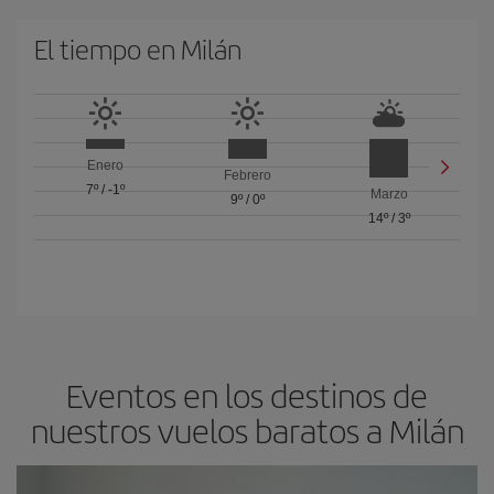
El tiempo en Milán
Enero
Febrero
7º
/
-1º
Marzo
9º
/
0º
14º
/
3º
Eventos en los destinos de
nuestros vuelos baratos a Milán