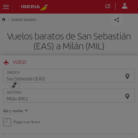
Saltar al contenido principal
Vuelos baratos
Vuelos baratos de San Sebastián
(EAS) a Milán (MIL)
VUELO
ORIGEN
DESTINO
Seleccione
Ida y vuelta
una
opción
Pagar con Avios