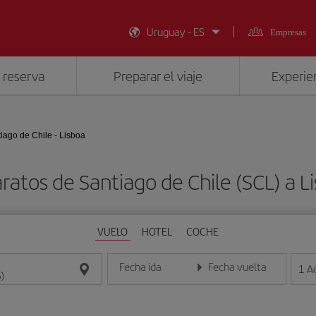
Uruguay - ES
Empresas
 reserva
Preparar el viaje
Experien
iago de Chile - Lisboa
ratos de Santiago de Chile (SCL) a Li
VUELO
HOTEL
COCHE
Fecha ida
Fecha vuelta
1
A
Introduce la fecha en formato día/mes/año
Introduce la fecha en format