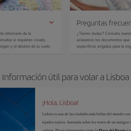
Preguntas frecue
da informarte de la
¿Tienes dudas? Consulta nues
sultar si requieres visado,
aclaramos los documentos que ne
rigen y el destino de tu vuelo.
específicos exigidos para la mi
Información útil para volar a Lisboa
¡Hola, Lisboa!
Lisboa es una de las ciudades más bellas del mundo con
tejados rojizos. Asentada sobre los restos de un antiguo
colinas. Plazas imponentes como la
Plaza del Rossío
(ce