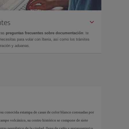
ntes
tras
preguntas frecuentes sobre documentación
: te
cesitas para volar con Iberia, así como los trámites
gración y aduanas.
 su conocida estampa de casas de color blanco coronadas por
 campo volcánico, su centro histórico se compone de siete
ntro neurálgico de la ciudad, llena de cafés y restaurantes) o