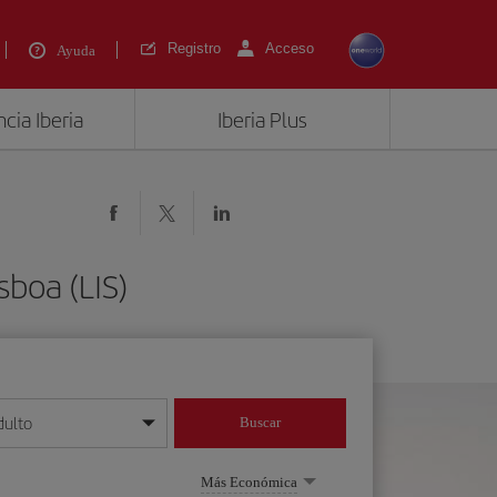
Registro
Acceso
Ayuda
cia Iberia
Iberia Plus
sboa (LIS)
dulto
Buscar
o día/mes/año
Más Económica