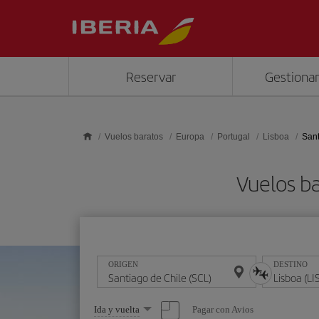
Saltar al contenido principal
Reservar
Gestionar
Vuelos baratos
Europa
Portugal
Lisboa
Sant
Vuelos ba
ORIGEN
DESTINO
Seleccione
Pagar con Avios
Ida y vuelta