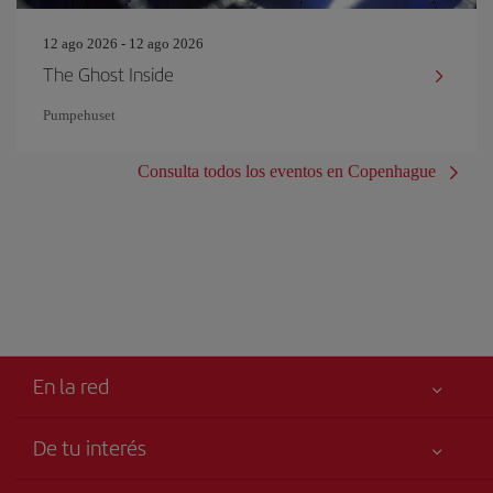
12 ago 2026 - 12 ago 2026
The Ghost Inside
Pumpehuset
Consulta todos los eventos en Copenhague
En la red
De tu interés
Me gusta volar
Tu seguridad es lo primero