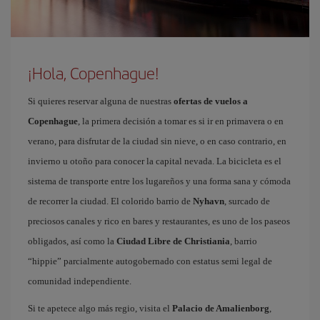
¡Hola, Copenhague!
Si quieres reservar alguna de nuestras
ofertas de vuelos a
Copenhague
, la primera decisión a tomar es si ir en primavera o en
verano, para disfrutar de la ciudad sin nieve, o en caso contrario, en
invierno u otoño para conocer la capital nevada. La bicicleta es el
sistema de transporte entre los lugareños y una forma sana y cómoda
de recorrer la ciudad. El colorido barrio de
Nyhavn
, surcado de
preciosos canales y rico en bares y restaurantes, es uno de los paseos
obligados, así como la
Ciudad Libre de Christiania
, barrio
“hippie” parcialmente autogobernado con estatus semi legal de
comunidad independiente.
Si te apetece algo más regio, visita el
Palacio de Amalienborg
,