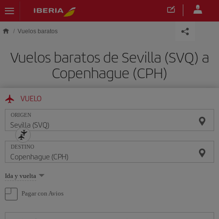
Saltar al contenido principal
Vuelos baratos
Vuelos baratos de Sevilla (SVQ) a
Copenhague (CPH)
VUELO
ORIGEN
DESTINO
Seleccione
Ida y vuelta
una
opción
Pagar con Avios