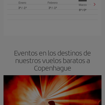
Enero
Febrero
Marzo
3º
/
-1º
3º
/
-1º
6º
/
0º
Eventos en los destinos de
nuestros vuelos baratos a
Copenhague