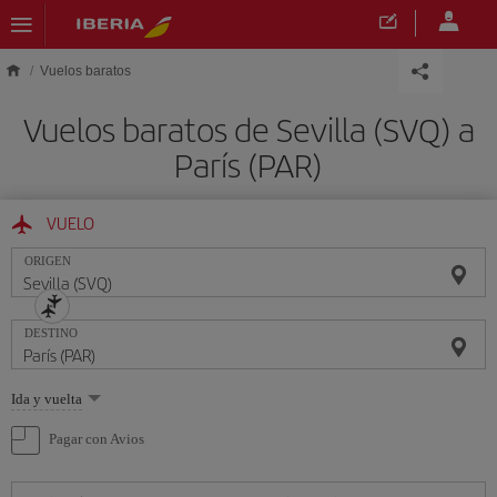
Saltar al contenido principal
Vuelos baratos
Vuelos baratos de Sevilla (SVQ) a
París (PAR)
VUELO
ORIGEN
DESTINO
Seleccione
Ida y vuelta
una
opción
Pagar con Avios