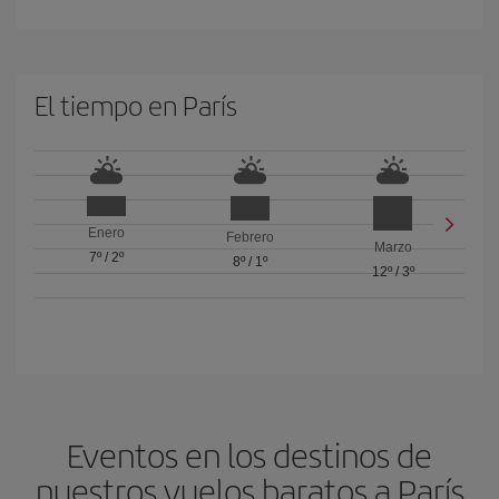
El tiempo en París
Enero
Febrero
Marzo
7º
/
2º
8º
/
1º
12º
/
3º
Eventos en los destinos de
nuestros vuelos baratos a París