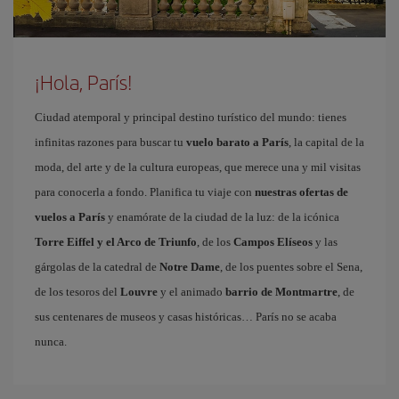
¡Hola, París!
Ciudad atemporal y principal destino turístico del mundo: tienes
infinitas razones para buscar tu
vuelo barato a París
, la capital de la
moda, del arte y de la cultura europeas, que merece una y mil visitas
para conocerla a fondo. Planifica tu viaje con
nuestras ofertas de
vuelos a París
y enamórate de la ciudad de la luz: de la icónica
Torre Eiffel y el Arco de Triunfo
, de los
Campos Elíseos
y las
gárgolas de la catedral de
Notre Dame
, de los puentes sobre el Sena,
de los tesoros del
Louvre
y el animado
barrio de Montmartre
, de
sus centenares de museos y casas históricas… París no se acaba
nunca.