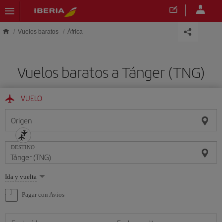
Saltar al contenido principal
Vuelos baratos
África
Vuelos baratos a Tánger (TNG)
VUELO
Origen
DESTINO
Seleccione
Ida y vuelta
una
opción
Pagar con Avios