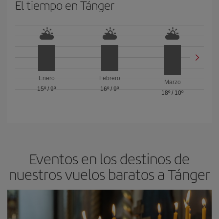
El tiempo en Tánger
Enero
Febrero
Marzo
15º
/
9º
16º
/
9º
18º
/
10º
Eventos en los destinos de
nuestros vuelos baratos a Tánger