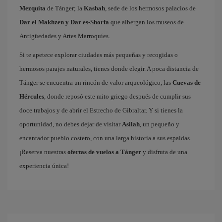
Mezquita
de Tánger; la
Kasbah
, sede de los hermosos palacios de
Dar el Makhzen y Dar es-Shorfa
que albergan los museos de
Antigüedades y Artes Marroquíes.
Si te apetece explorar ciudades más pequeñas y recogidas o
hermosos parajes naturales, tienes donde elegir. A poca distancia de
Tánger se encuentra un rincón de valor arqueológico, las
Cuevas de
Hércules
, donde reposó este mito griego después de cumplir sus
doce trabajos y de abrir el Estrecho de Gibraltar. Y si tienes la
oportunidad, no debes dejar de visitar
Asilah
, un pequeño y
encantador pueblo costero, con una larga historia a sus espaldas.
¡Reserva nuestras
ofertas de vuelos a Tánger
y disfruta de una
experiencia única!