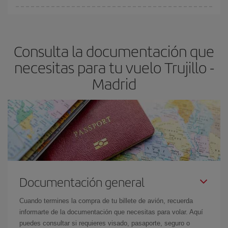
Cualquier día de la semana puedes encontrar vuelos baratos. Las
claves para encontrar los mejores precios son
anticiparte y ser
flexible.
Lo normal es que
cuanto antes
reserves tus billetes de
Consulta la documentación que
avión más baratos te saldrán. Además, si buscas los vuelos con
las fechas y los horarios del viaje un poco abiertos, podrás
elegir
necesitas para tu vuelo Trujillo -
el precio más barato.
Madrid
Documentación general
Cuando termines la compra de tu billete de avión, recuerda
informarte de la documentación que necesitas para volar. Aquí
puedes consultar si requieres visado, pasaporte, seguro o