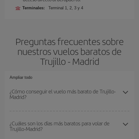
Terminales:
Terminal 1, 2, 3 y 4
Preguntas frecuentes sobre
nuestros vuelos baratos de
Trujillo - Madrid
Ampliar todo
¿Cómo conseguir el vuelo más barato de Trujillo-
Madrid?
Podrás ahorrar en tu billete de avión de Trujillo-Madrid-dest y
conseguir el vuelo más barato si evitas temporadas altas,
¿Cuáles son los días más baratos para volar de
Trujillo-Madrid?
compras con antelación y puedes ser flexible con las fechas y
horarios de ida y vuelta.