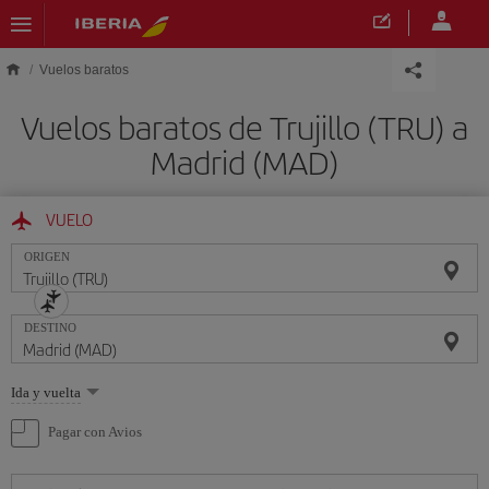
Saltar al contenido principal
Vuelos baratos
Vuelos baratos de Trujillo (TRU) a
Madrid (MAD)
VUELO
ORIGEN
DESTINO
Seleccione
Ida y vuelta
una
opción
Pagar con Avios