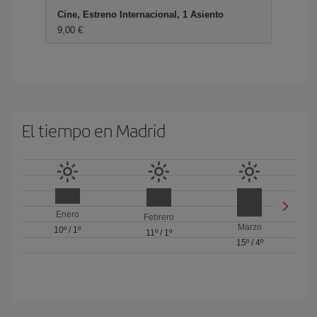
Cine, Estreno Internacional, 1 Asiento
9,00 €
El tiempo en Madrid
Enero
Febrero
Marzo
10º
/
1º
11º
/
1º
15º
/
4º