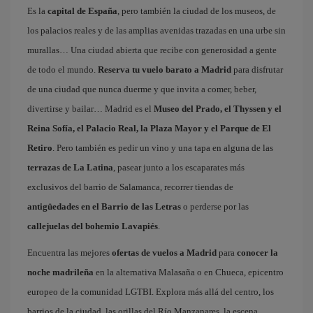
Es la
capital de España
, pero también la ciudad de los museos, de
los palacios reales y de las amplias avenidas trazadas en una urbe sin
murallas… Una ciudad abierta que recibe con generosidad a gente
de todo el mundo.
Reserva tu vuelo barato a Madrid
para disfrutar
de una ciudad que nunca duerme y que invita a comer, beber,
divertirse y bailar… Madrid es el
Museo del Prado, el Thyssen y el
Reina Sofía, el Palacio Real, la Plaza Mayor y el Parque de El
Retiro
. Pero también es pedir un vino y una tapa en alguna de las
terrazas de La Latina
, pasear junto a los escaparates más
exclusivos del barrio de Salamanca, recorrer tiendas de
antigüedades en el Barrio de las Letras
o perderse por las
callejuelas del bohemio Lavapiés
.
Encuentra las mejores
ofertas de vuelos a Madrid
para
conocer la
noche madrileña
en la alternativa Malasaña o en Chueca, epicentro
europeo de la comunidad LGTBI. Explora más allá del centro, los
barrios de la ciudad, las orillas del Río Manzanares, la escena