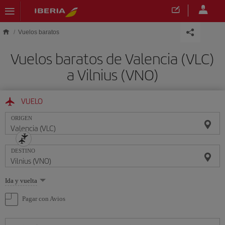
Saltar al contenido principal
Vuelos baratos
Vuelos baratos de Valencia (VLC)
a Vilnius (VNO)
VUELO
ORIGEN
DESTINO
Seleccione
Ida y vuelta
una
opción
Pagar con Avios