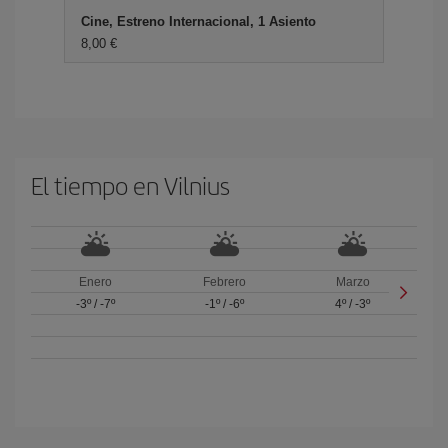
Cine, Estreno Internacional, 1 Asiento
8,00 €
El tiempo en Vilnius
Enero
Febrero
Marzo
-3º
/
-7º
-1º
/
-6º
4º
/
-3º