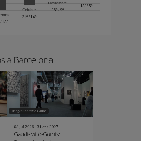
Noviembre
13º
/
5º
Octubre
16º
/
9º
iembre
21º
/
14º
/
18º
os a Barcelona
Imagen: Antonio Carlos
08 jul 2026 - 31 ene 2027
Gaudí-Miró-Gomis: