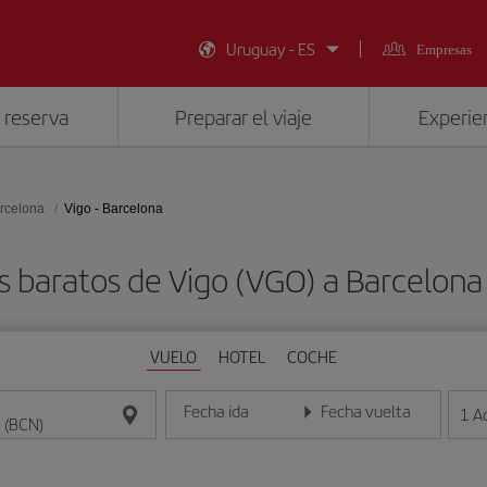
Uruguay - ES
Empresas
 reserva
Preparar el viaje
Experien
rcelona
Vigo - Barcelona
s baratos de Vigo (VGO) a Barcelona
VUELO
HOTEL
COCHE
Fecha ida
Fecha vuelta
1
A
Introduce la fecha en formato día/mes/año
Introduce la fecha en format