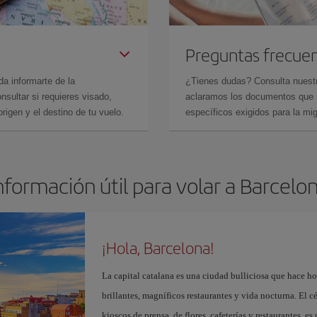
Preguntas frecue
da informarte de la
¿Tienes dudas? Consulta nues
sultar si requieres visado,
aclaramos los documentos que ne
rigen y el destino de tu vuelo.
específicos exigidos para la mi
nformación útil para volar a Barcelo
¡Hola, Barcelona!
La capital catalana es una ciudad bulliciosa que hace h
brillantes, magníficos restaurantes y vida nocturna. El c
kioscos de prensa, de flores, cafeterías y restaurantes, es