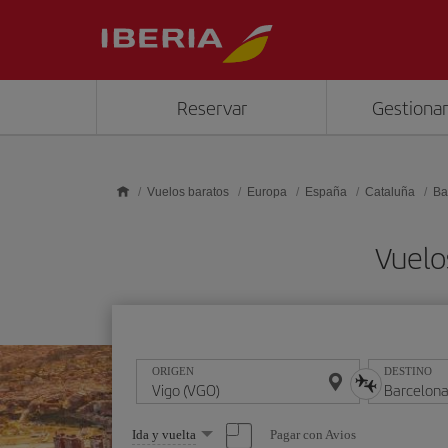
Saltar al contenido principal
Reservar
Gestionar
Vuelos baratos
Europa
España
Cataluña
Ba
Vuelo
ORIGEN
DESTINO
Seleccione
Pagar con Avios
Ida y vuelta