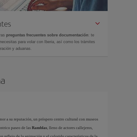
ntes
tras
preguntas frecuentes sobre documentación
: te
cesitas para volar con Iberia, así como los trámites
gración y aduanas.
na
onor a su reputación, un próspero centro cultural con museos
éntrico paseo de las
Ramblas
, lleno de actores callejeros,
 un reflejo de la animación y el colorido característicos de la