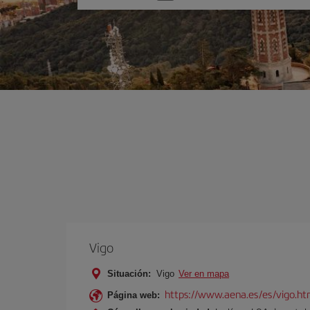
una
opción
Vigo
Situación:
Vigo
Ver en mapa
https://www.aena.es/es/vigo.ht
Página web: