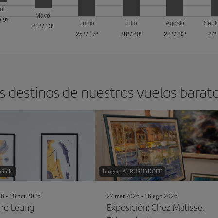
ril
Mayo
/
9º
Junio
Julio
Agosto
Sept
21º
/
13º
25º
/
17º
28º
/
20º
28º
/
20º
24º
s destinos de nuestros vuelos barat
Stills
Imagen: AURUSHAKOFF
26 - 18 oct 2026
27 mar 2026 - 16 ago 2026
ine Leung
Exposición: Chez Matisse.