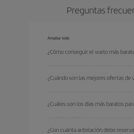
Preguntas frecuen
Ampliar todo
¿Cómo conseguir el vuelo más barat
Podrás ahorrar en tu billete de avión de Vigo-Bar
fechas y horarios de ida y vuelta.
¿Cuándo son las mejores ofertas de 
Puedes conseguir los vuelos más baratos viajan
periodos de vacaciones escolares son temporada
¿Cuáles son los días más baratos par
precios encontrarás.
Para saber qué días te saldrá más económico vol
quieres ir y en qué fechas habías pensado viajar
¿Con cuánta antelación debo reserva
para que puedas encontrar la mejor oferta. Ademá