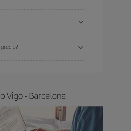
elo y de que las tarifas más baratas (turista)
go-Barcelona-dest
.
ra el vuelo más barato.
 precio?
ser flexible.
Lo normal es que
cuanto antes
 poco abiertos, podrás
elegir el precio más
o Vigo - Barcelona