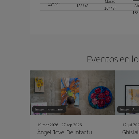
Marzo
12º
/
4º
13º
/
4º
Ab
16º
/
7º
18º
Eventos en lo
Imagen: Pressmaster
Imagen: Anna
19 mar 2026 - 27 sep 2026
17 jul 20
Àngel Jové. De intactu
Ghisla