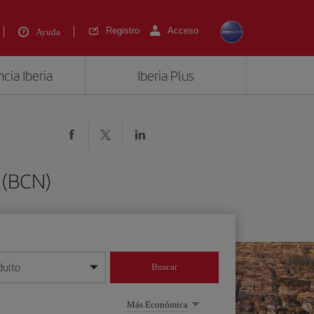
Registro
Acceso
Ayuda
cia Iberia
Iberia Plus
 (BCN)
dulto
Buscar
o día/mes/año
Más Económica