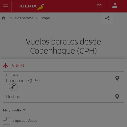
Saltar al contenido principal
Vuelos baratos
Europa
Vuelos baratos desde
Copenhague (CPH)
VUELO
ORIGEN
Destino
Seleccione
Ida y vuelta
una
opción
Pagar con Avios