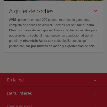
Alquiler de coches
AVIS
, presente en casi 200 países, te ofrece la gama más
completa de coches de alquiler. Además por ser
socio Iberia
Plus
disfrutarás de ventajas exclusivas: tarifas especiales para
que alquiles tu coche al mejor precio, un conductor adicional
gratuito y
obtendrás Avios
con cada alquiler que luego
podrás
canjear por billetes de avión y experiencias
de ocio.
En la red
De tu interés
Me gusta volar
Tu seguridad es lo primero
Iberia es más