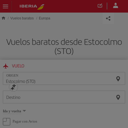
Saltar al contenido principal
Vuelos baratos
Europa
Vuelos baratos desde Estocolmo
(STO)
VUELO
ORIGEN
Destino
Seleccione
Ida y vuelta
una
opción
Pagar con Avios