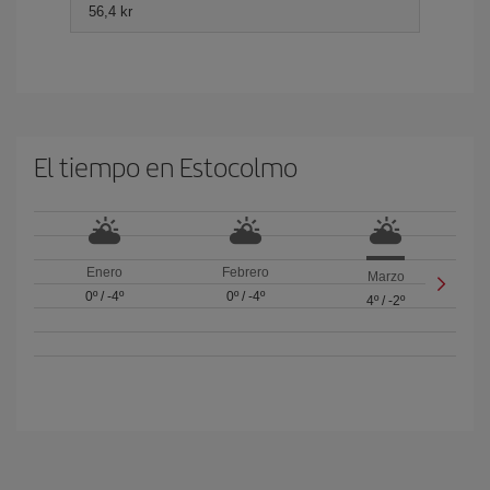
56,4 kr
El tiempo en Estocolmo
Enero
Febrero
Marzo
0º
/
-4º
0º
/
-4º
4º
/
-2º