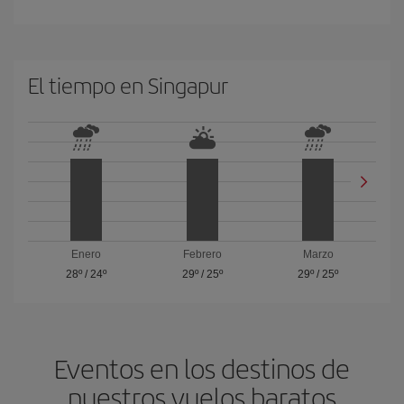
El tiempo en Singapur
Enero
Febrero
Marzo
28º
/
24º
29º
/
25º
29º
/
25º
Eventos en los destinos de
nuestros vuelos baratos