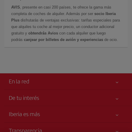
AVIS
, presente en casi 200 países, te ofrece la gama más
completa de coches de alquiler. Además por ser
socio Iberia
Plus
disfrutarás de ventajas exclusivas: tarifas especiales para
que alquiles tu coche al mejor precio, un conductor adicional
gratuito y
obtendrás Avios
con cada alquiler que luego
podrás
canjear por billetes de avión y experiencias
de ocio.
En la red
De tu interés
Me gusta volar
Tu seguridad es lo primero
Iberia es más
Accesibilidad
Noticias y Novedades
Compromiso de servicio
Transparencia