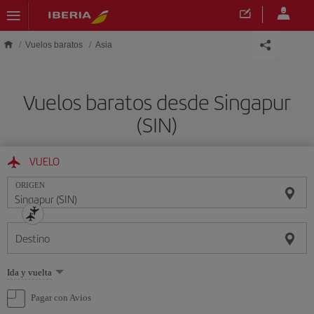
Saltar al contenido principal
Vuelos baratos
Asia
Vuelos baratos desde Singapur
(SIN)
VUELO
ORIGEN
Destino
Seleccione
Ida y vuelta
una
opción
Pagar con Avios