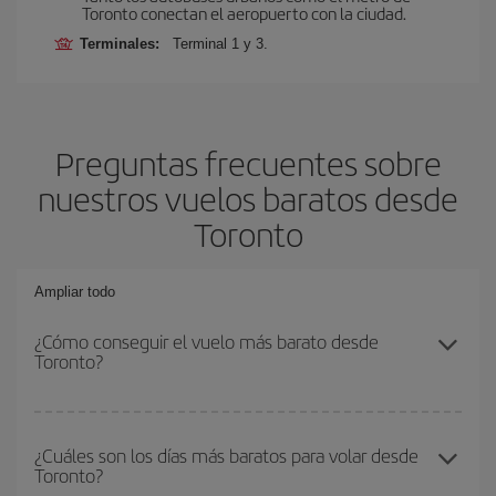
Toronto conectan el aeropuerto con la ciudad.
Terminales:
Terminal 1 y 3.
Preguntas frecuentes sobre
nuestros vuelos baratos desde
Toronto
Ampliar todo
¿Cómo conseguir el vuelo más barato desde
Toronto?
Podrás ahorrar en tu billete de avión y conseguir el vuelo más
barato si evitas temporadas altas, compras con antelación y
¿Cuáles son los días más baratos para volar desde
Toronto?
puedes ser flexible con las fechas y horarios de ida y vuelta.
Además, si no tienes decidido un destino concreto para tu viaje,