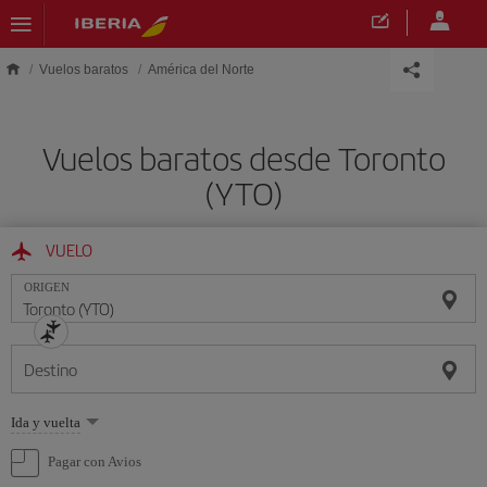
Saltar al contenido principal
Vuelos baratos
América del Norte
Vuelos baratos desde Toronto
(YTO)
VUELO
ORIGEN
Destino
Seleccione
Ida y vuelta
una
opción
Pagar con Avios