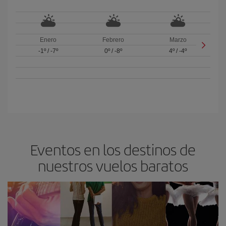
Enero
Febrero
Marzo
-1º
/
-7º
0º
/
-8º
4º
/
-4º
Eventos en los destinos de
nuestros vuelos baratos