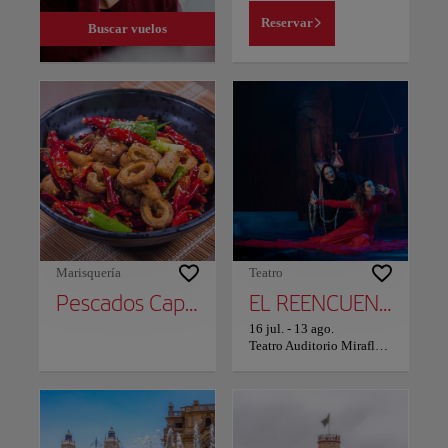
Reservar
Buscar vuelos
Marisquería
Teatro
Pescados Capitales
EL REENCUENTRO
16 jul.
-
13 ago.
Teatro Auditorio Miraflores