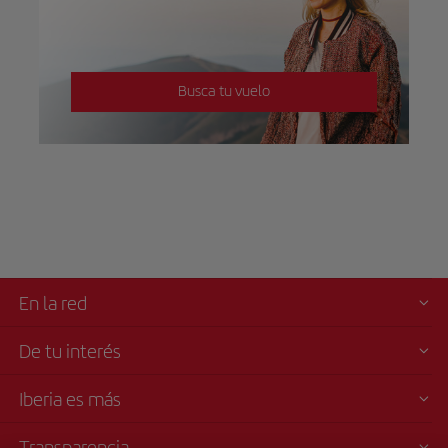
Busca tu vuelo
En la red
De tu interés
Iberia es más
Transparencia