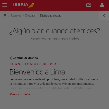
Reservar
Destinos
Disfruta tu destino
¿Algún plan cuando aterrices?
Nosotros los tenemos todos
PLANIFICADOR DE VIAJE
Cambia de destino
Descubre tu próximo destino
PLANIFICADOR DE VIAJE
Bienvenido a
Lima
Prepárese para ser cautivado por Lima, una ciudad bulliciosa donde
la historia antigua y la vida moderna conviven armoniosamente.
Pasee por los espectaculares acantilados costeros de Miraflores,
Nuestros destinos
donde los parapentes se elevan por encima de la Costa Verde, o
Mostrar lista
Mostrar más
piérdase en el sitio del Patrimonio Mundial de la UNESCO del
centro histórico, la Plaza Mayor, contando historias de la conquista
española a través de su impresionante arquitectura. Descubra el
Todas las áreas
Europa
América del Sur
Norteaméri