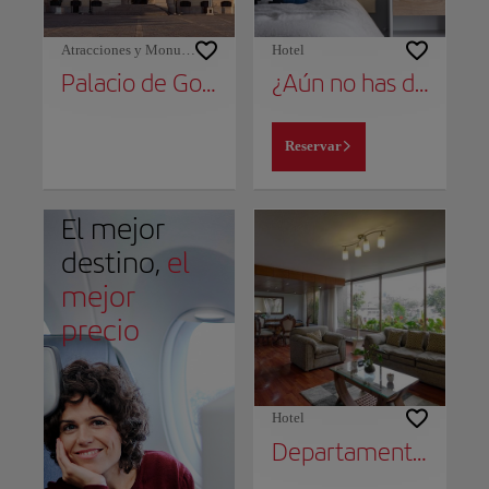
Atracciones y Monumentos
Hotel
Palacio de Gobierno
¿Aún no has decidido dónde alojarte?
Reservar
El mejor
destino,
el
mejor
precio
Hotel
Departamento en San Isidro, Lima