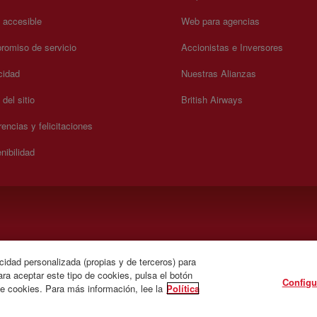
a accesible
Web para agencias
omiso de servicio
Accionistas e Inversores
cidad
Nuestras Alianzas
del sitio
British Airways
encias y felicitaciones
nibilidad
 domingo 00:00 - 24:00 horas (español e inglés).
cidad personalizada (propias y de terceros) para
ra aceptar este tipo de cookies, pulsa el botón
Configu
de cookies. Para más información, lee la
Política