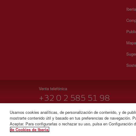
Iberi
Compr
Publi
Mapa 
Suger
Soste
Venta telefónica
+32 0 2 585 51 98
Lunes a domingo 09:00 - 20:00 horas (francés). Lunes a
Usamos cookies analíticas, de personalización de contenido, y de publi
mostrarte contenido útil y basado en tus preferencias de navegación. Pa
© Iberia 2026
Aceptar. Para configurarlas o rechazar su uso, pulsa en Configuración 
de Cookies de Iberia.