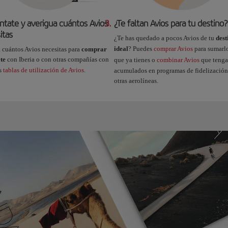
ntate y averigua cuántos Avios
3.
¿Te faltan Avios para tu destino?
itas
¿Te has quedado a pocos Avios de tu
dest
ideal
? Puedes
comprar Avios
para sumarlo
 cuántos Avios necesitas para
comprar
ete
con Iberia o con otras compañías con
que ya tienes o
combinar Avios
que tenga
as
tablas de utilización de Avios
.
acumulados en programas de fidelización
otras aerolíneas.