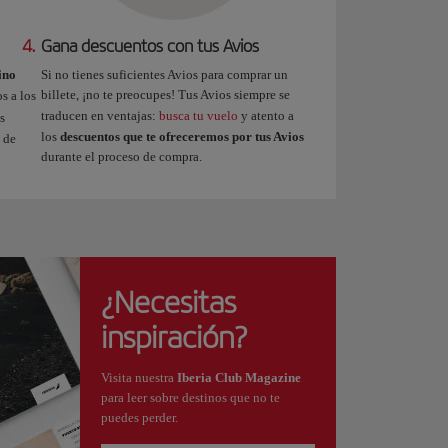
4.
Gana descuentos con tus Avios
ino
Si no tienes suficientes Avios para comprar un
billete, ¡no te preocupes! Tus Avios siempre se
s a los
traducen en ventajas:
busca tu vuelo
y atento a
s
los
descuentos que te ofreceremos por tus Avios
 de
durante el proceso de compra.
¿Necesitas
inspiración?
Visita nuestra
Iberia Club Magazine
para leer sobre destinos que no te
puedes perder.