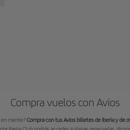
Compra vuelos con Avios
o en mente?
Compra con tus Avios billetes de Iberia y de 
ente Iberia Club podrás acceder a plazas reservadas, dispon