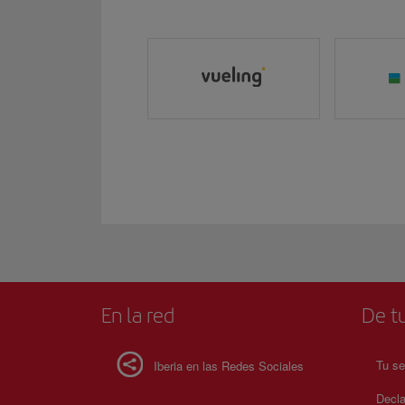
En la red
De tu
Tu se
Iberia en las Redes Sociales
Decla