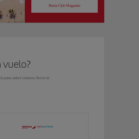
Iberia Club Magazine
n vuelo?
ñía para saber cuántos Avios se