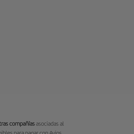
otras compañías
asociadas al
ibles para pagar con Avios.