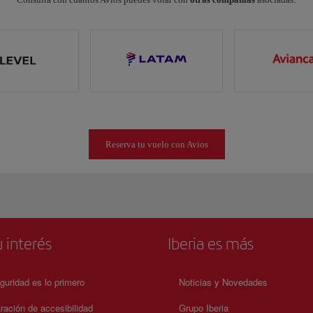
Reserva tu vuelo con Avios
 interés
Iberia es más
guridad es lo primero
Noticias y Novedades
ración de accesibilidad
Grupo Iberia