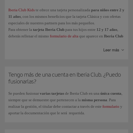
Oro
Iberia Club Kids
te ofrece una tarjeta personalizada
para niños entre 2 y
11 años
, con los mismos beneficios que la tarjeta Clásica y con ofertas
Platino
especiales de nuestros partners para los más pequeños.
Platino Prime
Para obtener la
tarjeta Iberia Club
para tus hijos entre
12 y 17 años
,
Infinita
deberás rellenar el mismo
formulario de alta
que aparece en
Iberia Club
Kids
, necesario al ser menores de edad.
Infinita Prime
Leer más
Y para los peques de la casa (entre
2 y 11 años
),
Iberia Club Kids
, te
ofrece una tarjeta personalizada con las mismas ventajas que el nivel
Tengo más de una cuenta en Iberia Club. ¿Puedo
Clásica y con ofertas especiales de nuestros partners.
fusionarlas?
Para obtener la
tarjeta Iberia Club
para tus hijos entre
12 y 17 años
,
deberás rellenar el mismo formulario de alta que aparece en
Iberia Club
Se pueden fusionar
varias tarjetas
de Iberia Club en una
única cuenta
,
Kids
(necesario al ser menores de edad).
siempre que se demuestre que pertenecen a la
misma persona
. Para
realizar la gestión, el titular debe contactar a través de este
formulario
y
aportar la documentación que le será requerida.