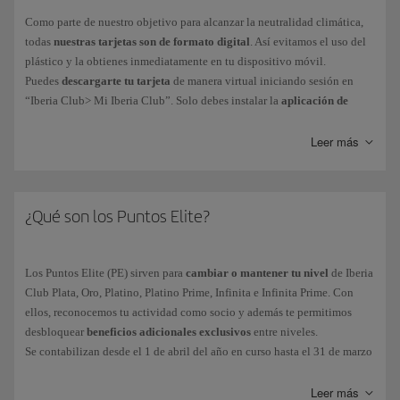
Como parte de nuestro objetivo para alcanzar la neutralidad climática,
todas
nuestras tarjetas son de formato digital
. Así evitamos el uso del
plástico y la obtienes inmediatamente en tu dispositivo móvil.
Puedes
descargarte tu tarjeta
de manera virtual iniciando sesión en
“Iberia Club> Mi Iberia Club”. Solo debes instalar la
aplicación de
Iberia para iPhone o Android
para llevar tu tarjeta en el móvil y
accederás también a funciones como reservas o check-in online.
Leer más
Nuestros clientes Iberia Club Platino, Platino Prime, Infinita o Infinita
Prime pueden contactar con nuestro Servicio de Atención de Iberia Club.
¿Qué son los Puntos Elite?
Los Puntos Elite (PE) sirven para
cambiar o mantener tu nivel
de Iberia
Club Plata, Oro, Platino, Platino Prime, Infinita e Infinita Prime. Con
ellos, reconocemos tu actividad como socio y además te permitimos
desbloquear
beneficios adicionales exclusivos
entre niveles.
Se contabilizan desde el 1 de abril del año en curso hasta el 31 de marzo
del año siguiente. Los PE acumulados durante ese periodo serán los que
determinarán tu nivel Iberia Club.
Leer más