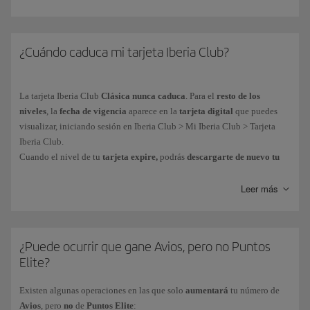
Obtendrás Puntos Elite de las formas siguientes:
Por
euro gastado en vuelos
del Grupo Iberia* y aerolíneas asociadas
¿Cuándo caduca mi tarjeta Iberia Club?
al programa. Mas información sobre la
obtención de Puntos Elite en
vuelos
.
La tarjeta
Iberia Club
Clásica nunca caduca
. Para el
resto de los
Por las
compras efectuadas con las tarjetas de crédito
de nuestros
niveles
, la
fecha de vigencia
aparece en la
tarjeta digital
que puedes
partners financieros. Mas información sobre nuestros
partners
visualizar, iniciando sesión en Iberia Club > Mi Iberia Club > Tarjeta
financieros
.
Iberia Club.
En tu día a día, a través de más de
90 marcas asociadas
al programa.
Cuando el nivel de tu
tarjeta expire,
podrás
descargarte de nuevo tu
tarjeta digital
con la nueva fecha de caducidad y borrando previamente
la que ya ha caducado.
Leer más
Puedes consultar tus Puntos Elite acumulados desde tu área privada Mi
Iberia Club > Avios.
Como parte de nuestro objetivo para alcanzar la neutralidad climática,
Los Puntos Elite
no se pueden comprar, regalar o transferir
y
no
se
todas nuestras tarjetas son de formato digital.
Así evitamos el uso del
obtienen al adquirir
billetes con Avios
.
plástico y la puedes obtener inmediatamente en tu dispositivo móvil.
¿Puede ocurrir que gane Avios, pero no Puntos
Elite?
* El Grupo Iberia está formado por Iberia, Iberia Regional/Air Nostrum e
Iberia Express).
Existen algunas operaciones en las que solo
aumentará
tu número de
Avios
, pero
no
de
Puntos Elite
: