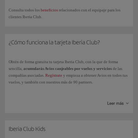
Accede
a
Descargar tarjeta
, justo debajo de la imagen, y así
quedará añadida
a tu Smartphone. Ten en cuenta que para
Consulta todos los
beneficios
relacionados con el equipaje para los
Android
es necesario tener instalado una
aplicación
que
clientes Iberia Club.
almacene
archivos pkpass.
Ya podemos
salir de la app
de Iberia y
acceder a
la app de
¿Cómo funciona la tarjeta Iberia Club?
Wallet
(o app instalada), de manera que puedas mostrar la tarjeta
ante cualquier partner que pueda leer el código QR.
Obtén de forma gratuita tu tarjeta Iberia Club, con la que de forma
Si
cambia tu nivel Iberia Club
, deberás volver a descargarte tu
sencilla,
acumularás Avios canjeables por vuelos y servicios
de las
nueva tarjeta accediendo a tu perfil desde nuestra app.
compañías asociadas.
Regístrate
y empieza a obtener Avios en todos tus
vuelos, y también con nuestros más de 90 partners.
Acumula
Puntos Elite
volando con el Grupo Iberia, Vueling y
compañías de la Alianza oneworld y podrás
acceder a los niveles
Leer más
superiores
de Iberia Club para poder disfrutarás de más ventajas y
beneficios muy exclusivos:
Clásica
Iberia Club Kids
Plata