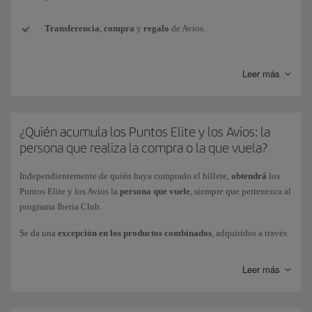
Transferencia
,
compra
y
regalo
de Avios.
Conversión de monedas
de otros programas de fidelización a
Leer más
Avios Iberia Club.
Avios de
paquete de bienvenida
(por ejemplo, al suscribir una
nueva tarjeta de crédito).
¿Quién acumula los Puntos Elite y los Avios: la
persona que realiza la compra o la que vuela?
Avios
promocionales
conseguidos con los Bonus de Iberia Club.
Independientemente de quién haya comprado el billete,
obtendrá
los
Avios
obtenidos como premio
en competiciones o sorteos (por
Puntos Elite y los Avios la
persona que vuele
, siempre que pertenezca al
ganar, o por participar).
programa Iberia Club.
Se da una
excepción en los productos combinados
, adquiridos a través
Avios de
cortesía
como compensación por alguna incidencia.
de Iberia Vacaciones o BA Holidays (paquetes de vacaciones
Vuelo+Coche o Vuelo+Hotel): la persona que realice la compra del
Leer más
Avios obtenidos
a través de vuelos
(como ganar Puntos Elite en
paquete obtendrá la totalidad de los Puntos Elite asociados a dicha
vuelos directamente por la mecánica de gasto).
compra (1 Punto Elite por cada 10 Avios obtenidos). Estos Puntos Elite
solo van asociados a la compra del paquete vacacional.