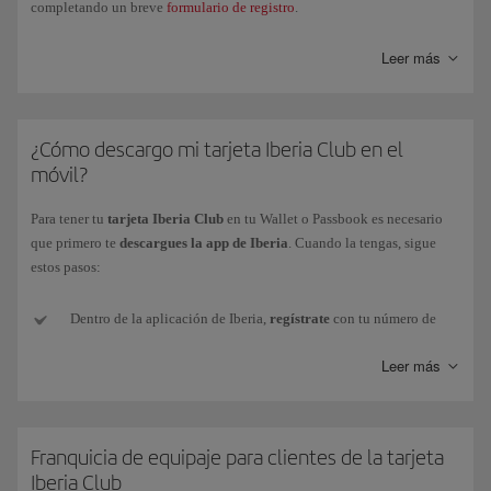
completando un breve
formulario de registro
.
Además, podrás asociar tu perfil Iberia Club a las redes sociales
Leer más
(Facebook y Linkedin) desde la misma pestaña.
¿Cómo descargo mi tarjeta Iberia Club en el
móvil?
Para tener tu
tarjeta Iberia Club
en tu Wallet o Passbook es necesario
que primero te
descargues la app de Iberia
. Cuando la tengas, sigue
estos pasos:
Dentro de la aplicación de Iberia,
regístrate
con tu número de
tarjeta o con tu e-mail y contraseña (si no tienes o no la recuerdas,
Leer más
te podemos enviar una nueva a tu e-mail).
Una vez identificado, debes
acceder
a Mi Iberia Club (esquina
superior derecha).
Franquicia de equipaje para clientes de la tarjeta
Iberia Club