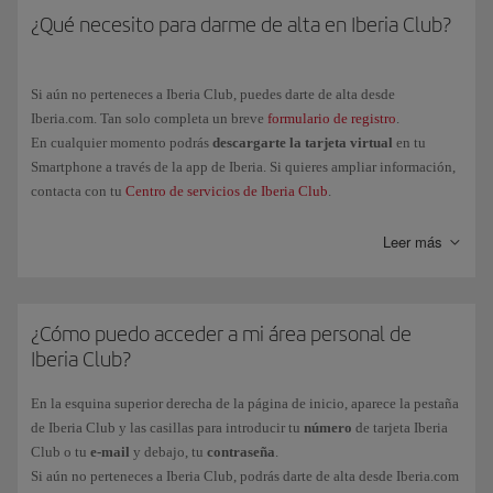
Los Puntos Elite y los Avios asociados al vuelo los acumulará cada
¿Qué necesito para darme de alta en Iberia Club?
Recuerda que la obtención de Puntos Elite por la compra de billetes y
pasajero de manera individual.
servicios adicionales de Iberia o de las aerolíneas asociadas al programa
tienen su propia normativa. La política de obtención de Puntos Elite por
Si aún no perteneces a Iberia Club, puedes darte de alta desde
Avios ganados solo aplica a las compras realizadas a través de las marcas
Iberia.com. Tan solo completa un breve
formulario de registro
.
asociadas al programa.
En cualquier momento podrás
descargarte la tarjeta virtual
en tu
Smartphone a través de la app de Iberia. Si quieres ampliar información,
contacta con tu
Centro de servicios de Iberia Club
.
Leer más
¿Cómo puedo acceder a mi área personal de
Iberia Club?
En la esquina superior derecha de la página de inicio, aparece la pestaña
de Iberia Club y las casillas para introducir tu
número
de tarjeta Iberia
Club o tu
e-mail
y debajo, tu
contraseña
.
Si aún no perteneces a Iberia Club, podrás darte de alta desde Iberia.com