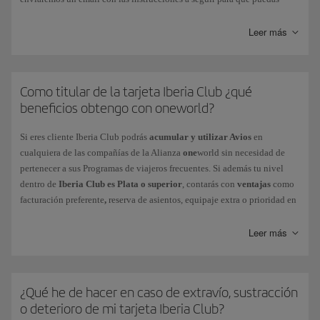
resetear tu contraseña. No olvides que deberás cambiar esta contraseña
en un plazo de 3 horas, y que es conveniente que borres el historial y las
Leer más
contraseñas de tu navegador en Iberia.com antes de realizar todo el
proceso.
En el caso de
Como titular de la tarjeta Iberia Club ¿qué
Contraseña caducada
, deberás seguir las indicaciones que
te proporciona el mismo sistema al introducirlo. Recuerda que deberás
beneficios obtengo con oneworld?
elegir una contraseña diferente. Puedes cambiarla por la que desees
desde el menú Mi Perfil > Configuración de tu cuenta > Seguridad e
Si eres cliente Iberia Club podrás
acumular y utilizar Avios
en
inicio de sesión.
cualquiera de las compañías de la Alianza
one
world sin necesidad de
pertenecer a sus Programas de viajeros frecuentes. Si además tu nivel
Si se ha producido un
bloqueo de tu cuenta
, contacta con nosotros a
dentro de
Iberia Club es Plata o superior
, contarás con
ventajas
como
través de este
formulario
.
facturación preferente
,
reserva de asientos, equipaje extra o prioridad en
las listas de espera, entre otros. Descubre el nivel que te corresponde
La tarjeta Iberia Club no requiere reactivación, ni siquiera en periodos
según tu Iberia Club y comprueba
tus beneficios
al volar en otras
Leer más
de inactividad.
compañías de
one
world.
¿Qué he de hacer en caso de extravío, sustracción
o deterioro de mi tarjeta Iberia Club?