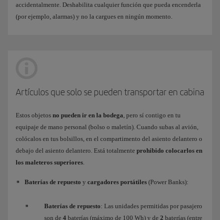
accidentalmente. Deshabilita cualquier función que pueda encenderla
(por ejemplo, alarmas) y no la cargues en ningún momento.
Artículos que solo se pueden transportar en cabina
Estos objetos
no pueden ir en la bodega
, pero sí contigo en tu
equipaje de mano personal (bolso o maletín). Cuando subas al avión,
colócalos en tus bolsillos, en el compartimento del asiento delantero o
debajo del asiento delantero. Está totalmente
prohibido colocarlos en
los maleteros superiores
.
Baterías de repuesto
y
cargadores portátiles
(Power Banks):
Baterías de repuesto
: Las unidades permitidas por pasajero
son de
4
baterías (máximo de 100 Wh) y de
2
baterías (entre