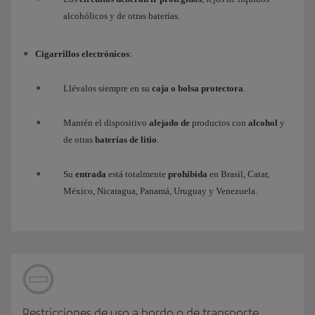
alcohólicos y de otras baterías.
Cigarrillos electrónicos
:
Llévalos siempre en su
caja o bolsa protectora
.
Mantén el dispositivo
alejado de
productos con
alcohol
y
de otras
baterías de litio
.
Su
entrada
está totalmente
prohibida
en Brasil, Catar,
México, Nicaragua, Panamá, Uruguay y Venezuela.
Restricciones de uso a bordo o de transporte