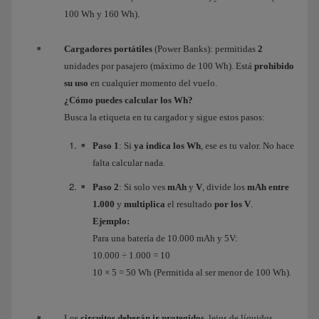
100 Wh y 160 Wh).
Cargadores portátiles
(Power Banks): permitidas
2
unidades por pasajero (máximo de 100 Wh). Está
prohibido
su uso
en cualquier momento del vuelo.
¿Cómo puedes calcular los Wh?
Busca la etiqueta en tu cargador y sigue estos pasos:
Paso 1
: Si
ya indica los Wh
, ese es tu valor. No hace
falta calcular nada.
Paso 2
: Si solo ves
mAh
y
V
, divide los
mAh entre
1.000
y
multiplica
el resultado
por los V
.
Ejemplo:
Para una batería de 10.000 mAh y 5V:
10.000 ÷ 1.000 = 10
10 × 5 = 50 Wh (Permitida al ser menor de 100 Wh).
Los
circuitos deberán ir protegidos
, lejos de líquidos