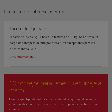
Puede que te interese además
Exceso de equipaje
A partir de los 23 Kg. Y hasta un máximo de 32
kg.
Se aplicará un
cargo de sobrepeso de 60€ por pieza. Con excepciones para los
clientes Iberia Club.
Más Información
10 consejos para tener tu equipaje a
mano
Conoce qué tipo de bultos son considerados equipaje de mano y
cómo puedes modificarlos para que te acompañen en cabina durante
el vuelo.