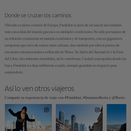
Donde se cruzan los caminos
Ubicada en pleno corazón de Europa, Frankfurt se jacta de ser una de las ciudades
más conocidas del mundo gracias a su múltiples condiciones. No sólo por tratarse de
un referente continental en materia económica y de transportes, con un gigantesco
aeropuerto que sirve de enlace entre culturas, sino también por ofrecer puntos de
encuentro internacionales a orillas del río Meno. Su Salón del Automóvil o la Feria
del Libro, dos referentes mundiales, así lo corroboran. Ciudad cosmopolita donde las
haya, Frankfurt no deja indiferente a nadie, siempre guardará un resquicio para
sorprenderte.
Así lo ven otros viajeros
Comparte tu experiencia de viaje con #Frankfurt, #InstantesIberia y @Iberia