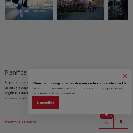
Planifica tu viaje a Frankfurt
Explora lugares, experiencias y marca con el corazón tus favoritos para crear
Planifica tu viaje con nuestra nueva herramienta con IA
tu ruta y compartirla. ¿Quieres más ideas? Obtén un itinerario personalizado
Genera un itinerario en segundos y crea una experiencia
según tus intereses y la duración de tu viaje: en sólo dos pasos y descargable
personalizada en la ciudad.
en Google Maps.
Entendido
NUEVO
Próximos 30 días