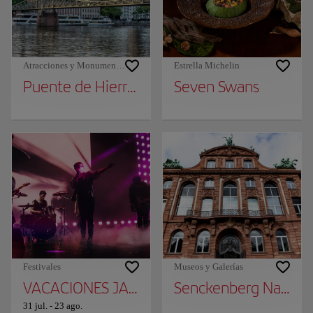
Atracciones y Monumentos
Estrella Michelin
Puente de Hierro (Eiserner Steg)
Seven Swans
Festivales
Museos y Galerías
VACACIONES JAZZ MONTEZ
Senckenberg Natura
31 jul.
-
23 ago.